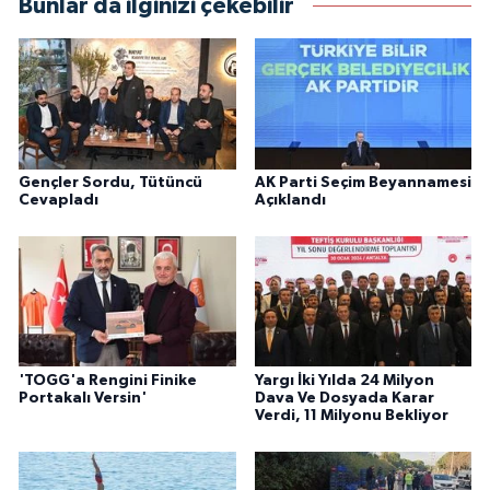
Bunlar da ilginizi çekebilir
Gençler Sordu, Tütüncü
AK Parti Seçim Beyannamesi
Cevapladı
Açıklandı
'TOGG'a Rengini Finike
Yargı İki Yılda 24 Milyon
Portakalı Versin'
Dava Ve Dosyada Karar
Verdi, 11 Milyonu Bekliyor