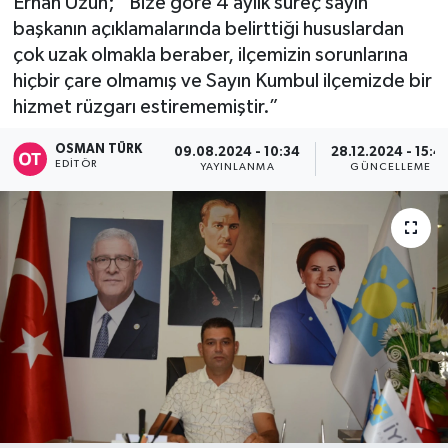
Erhan Uzun; “Bize göre 4 aylık süreç sayın
başkanın açıklamalarında belirttiği hususlardan
çok uzak olmakla beraber, ilçemizin sorunlarına
hiçbir çare olmamış ve Sayın Kumbul ilçemizde bir
hizmet rüzgarı estirememiştir.”
OSMAN TÜRK
09.08.2024 - 10:34
28.12.2024 - 15:4
EDITÖR
YAYINLANMA
GÜNCELLEME