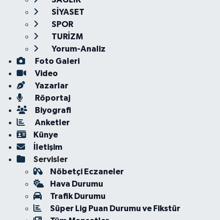
SİYASET
SPOR
TURİZM
Yorum-Analiz
Foto Galeri
Video
Yazarlar
Röportaj
Biyografi
Anketler
Künye
İletişim
Servisler
Nöbetçi Eczaneler
Hava Durumu
Trafik Durumu
Süper Lig Puan Durumu ve Fikstür