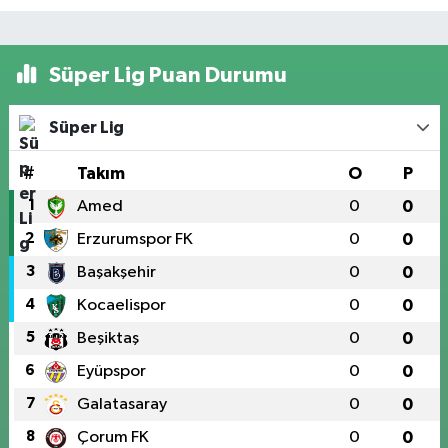
Süper Lig Puan Durumu
Süper Lig
#
Takım
O
P
1
Amed
0
0
2
Erzurumspor FK
0
0
3
Başakşehir
0
0
4
Kocaelispor
0
0
5
Beşiktaş
0
0
6
Eyüpspor
0
0
7
Galatasaray
0
0
8
Çorum FK
0
0