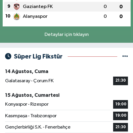
9
Gaziantep FK
0
0
10
Alanyaspor
0
0
Detaylar için tıklayın
Süper Lig Fikstür
14 Ağustos, Cuma
Galatasaray - Çorum FK
21:30
15 Ağustos, Cumartesi
Konyaspor - Rizespor
19:00
Kasımpaşa - Trabzonspor
19:00
Gençlerbirliği S.K. - Fenerbahçe
21:30