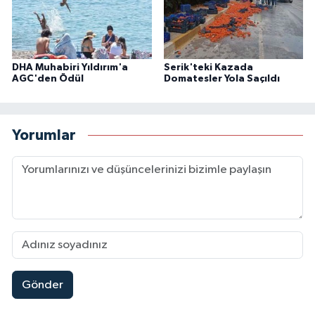
DHA Muhabiri Yıldırım'a
Serik'teki Kazada
AGC'den Ödül
Domatesler Yola Saçıldı
Yorumlar
Gönder