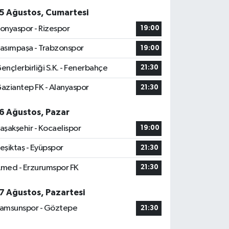
5 Ağustos, Cumartesi
onyaspor - Rizespor
19:00
asımpaşa - Trabzonspor
19:00
ençlerbirliği S.K. - Fenerbahçe
21:30
aziantep FK - Alanyaspor
21:30
6 Ağustos, Pazar
aşakşehir - Kocaelispor
19:00
eşiktaş - Eyüpspor
21:30
med - Erzurumspor FK
21:30
7 Ağustos, Pazartesi
amsunspor - Göztepe
21:30