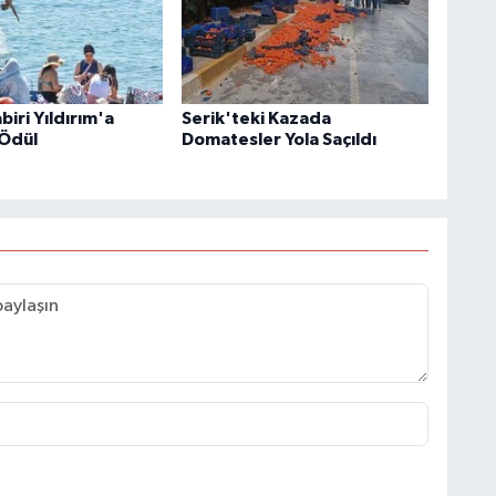
iri Yıldırım'a
Serik'teki Kazada
Ödül
Domatesler Yola Saçıldı