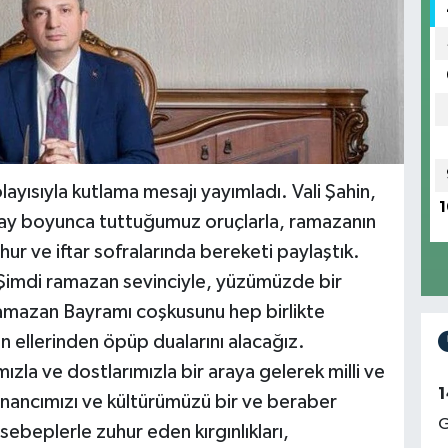
ayısıyla kutlama mesajı yayımladı. Vali Şahin,
1
r ay boyunca tuttuğumuz oruçlarla, ramazanın
hur ve iftar sofralarında bereketi paylaştık.
. Şimdi ramazan sevinciyle, yüzümüzde bir
amazan Bayramı coşkusunu hep birlikte
 ellerinden öpüp dualarını alacağız.
zla ve dostlarımızla bir araya gelerek milli ve
1
İnancımızı ve kültürümüzü bir ve beraber
G
sebeplerle zuhur eden kırgınlıkları,