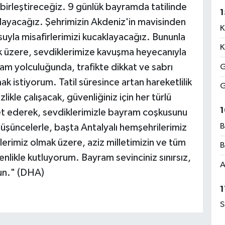
i birleştireceğiz. 9 günlük bayramda tatilinde
1
rlayacağız. Şehrimizin Akdeniz'in mavisinden
K
suyla misafirlerimizi kucaklayacağız. Bununla
K
k üzere, sevdiklerimize kavuşma heyecanıyla
am yolculuğunda, trafikte dikkat ve sabrı
G
 istiyorum. Tatil süresince artan hareketlilik
G
likle çalışacak, güvenliğiniz için her türlü
1
ayet ederek, sevdiklerimizle bayram coşkusunu
B
üşüncelerle, başta Antalyalı hemşehrilerimiz
lerimiz olmak üzere, aziz milletimizin ve tüm
B
nlikle kutluyorum. Bayram sevinciniz sınırsız,
A
un." (DHA)
1
S