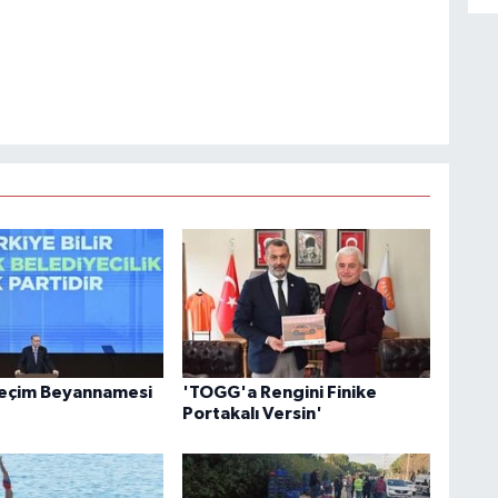
Seçim Beyannamesi
'TOGG'a Rengini Finike
Portakalı Versin'