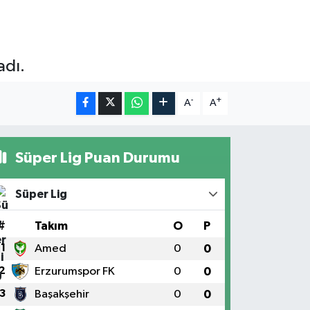
adı.
-
+
A
A
Süper Lig Puan Durumu
Süper Lig
#
Takım
O
P
1
Amed
0
0
2
Erzurumspor FK
0
0
3
Başakşehir
0
0