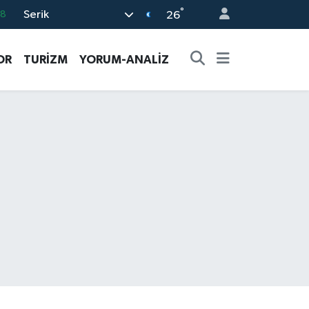
°
Serik
08
26
02
OR
TURİZM
YORUM-ANALİZ
16
4
11
32