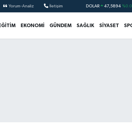
Yorum-Analiz
İletişim
DOLAR
47,5894
%0.
EURO
55,0398
%-0.
EĞİTİM
EKONOMİ
GÜNDEM
SAĞLIK
SİYASET
SP
STERLİN
64,1581
%0.
GRAM ALTIN
6508.83
%4.4
BİST100
13.703
%
BITCOIN
64.927,78
%1.