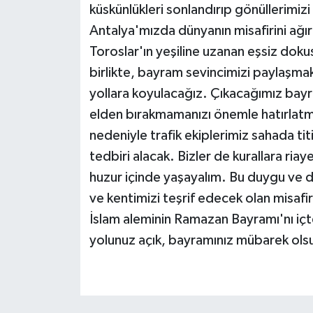
küskünlükleri sonlandırıp gönüllerimiz
Antalya'mızda dünyanın misafirini ağı
Toroslar'ın yeşiline uzanan eşsiz doku
birlikte, bayram sevincimizi paylaşma
yollara koyulacağız. Çıkacağımız bayr
elden bırakmamanızı önemle hatırlatmak
nedeniyle trafik ekiplerimiz sahada titiz
tedbiri alacak. Bizler de kurallara ri
huzur içinde yaşayalım. Bu duygu ve d
ve kentimizi teşrif edecek olan misafir
İslam aleminin Ramazan Bayramı'nı içte
yolunuz açık, bayramınız mübarek ols