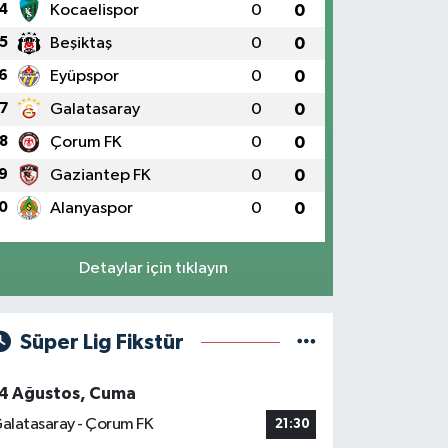
4
Kocaelispor
0
0
5
Beşiktaş
0
0
6
Eyüpspor
0
0
7
Galatasaray
0
0
8
Çorum FK
0
0
9
Gaziantep FK
0
0
0
Alanyaspor
0
0
Detaylar için tıklayın
Süper Lig Fikstür
4 Ağustos, Cuma
alatasaray - Çorum FK
21:30