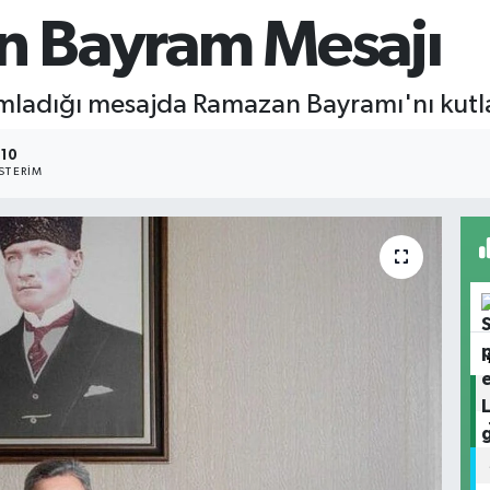
en Bayram Mesajı
yımladığı mesajda Ramazan Bayramı'nı kutl
10
STERIM