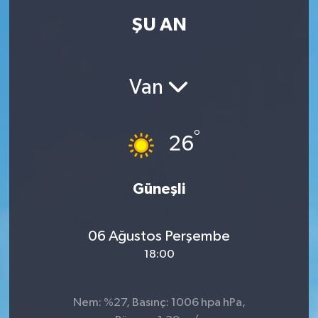
ŞU AN
Van
°
26
Güneşli
06 Ağustos Perşembe
18:00
Nem: %27, Basınç: 1006 hpa hPa,