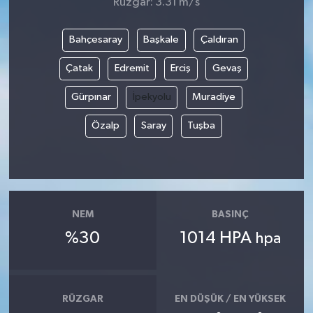
Rüzgar: 3.31 m/s
Bahçesaray
Başkale
Çaldıran
Çatak
Edremit
Erciş
Gevaş
Gürpınar
İpekyolu
Muradiye
Özalp
Saray
Tuşba
NEM
BASINÇ
%30
1014 HPA
hpa
RÜZGAR
EN DÜŞÜK / EN YÜKSEK