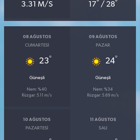
°
°
3.31 M/S
17
/ 28
08 AĞUSTOS
09 AĞUSTOS
CUMARTESI
PAZAR
°
°
23
24
Güneşli
Güneşli
Nem: %40
Nem: %34
Rüzgar: 5.11 m/s
Rüzgar: 5.69 m/s
10 AĞUSTOS
11 AĞUSTOS
PAZARTESI
SALI