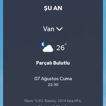
ŞU AN
Van
°
26
Parçalı Bulutlu
07 Ağustos Cuma
22:30
Nem: %30, Basınç: 1014 hpa hPa,