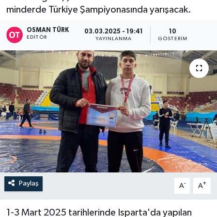
minderde Türkiye Şampiyonasında yarışacak.
OSMAN TÜRK
03.03.2025 - 19:41
10
EDITÖR
YAYINLANMA
GÖSTERIM
Paylaş
-
+
A
A
1-3 Mart 2025 tarihlerinde Isparta'da yapılan