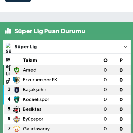
Süper Lig Puan Durumu
Süper Lig
#
Takım
O
P
1
Amed
0
0
2
Erzurumspor FK
0
0
3
Başakşehir
0
0
4
Kocaelispor
0
0
5
Beşiktaş
0
0
6
Eyüpspor
0
0
7
Galatasaray
0
0