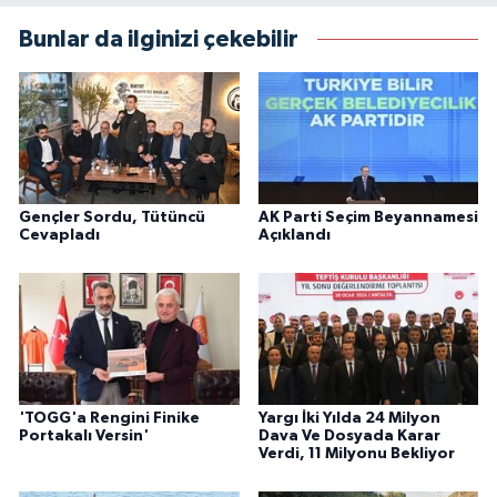
Bunlar da ilginizi çekebilir
Gençler Sordu, Tütüncü
AK Parti Seçim Beyannamesi
Cevapladı
Açıklandı
'TOGG'a Rengini Finike
Yargı İki Yılda 24 Milyon
Portakalı Versin'
Dava Ve Dosyada Karar
Verdi, 11 Milyonu Bekliyor