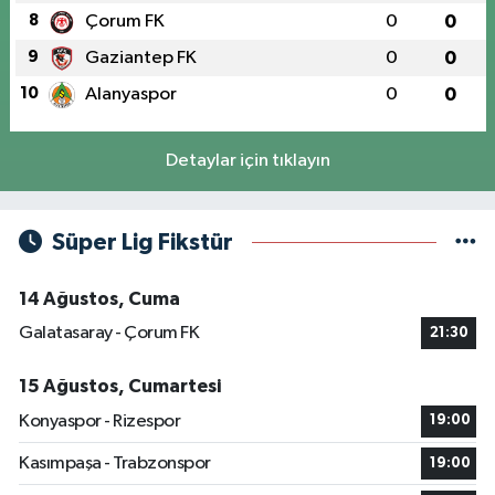
8
Çorum FK
0
0
9
Gaziantep FK
0
0
10
Alanyaspor
0
0
Detaylar için tıklayın
Süper Lig Fikstür
14 Ağustos, Cuma
Galatasaray - Çorum FK
21:30
15 Ağustos, Cumartesi
Konyaspor - Rizespor
19:00
Kasımpaşa - Trabzonspor
19:00