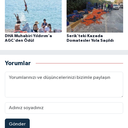
DHA Muhabiri Yıldırım'a
Serik'teki Kazada
AGC'den Ödül
Domatesler Yola Saçıldı
Yorumlar
Gönder