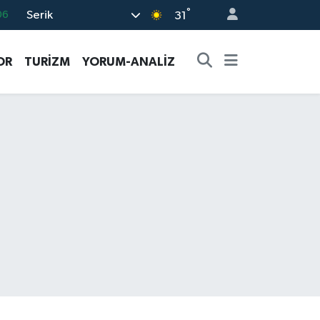
°
Serik
06
31
02
OR
TURİZM
YORUM-ANALİZ
.2
12
70
16