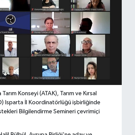
 Tarım Konseyi (ATAK), Tarım ve Kırsal
Isparta İl Koordinatörlüğü işbirliğinde
ekleri Bilgilendirme Semineri çevrimiçi
alil Bülbül, Avrupa Birliği'ne aday ve