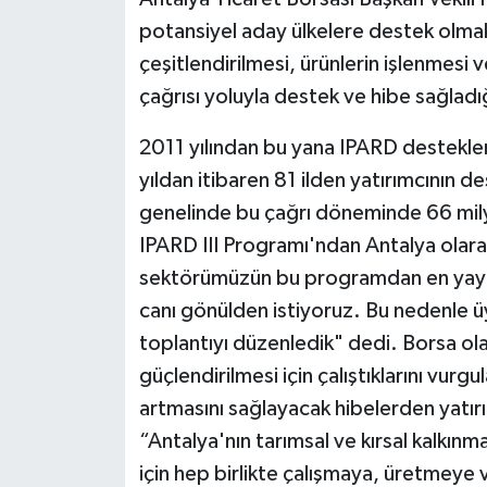
potansiyel aday ülkelere destek olmak
çeşitlendirilmesi, ürünlerin işlenmesi
çağrısı yoluyla destek ve hibe sağladığı
2011 yılından bu yana IPARD destekleri
yıldan itibaren 81 ilden yatırımcının d
genelinde bu çağrı döneminde 66 mil
IPARD III Programı'ndan Antalya olarak
sektörümüzün bu programdan en yaygı
canı gönülden istiyoruz. Bu nedenle üy
toplantıyı düzenledik" dedi. Borsa olar
güçlendirilmesi için çalıştıklarını vurgu
artmasını sağlayacak hibelerden yatırı
“Antalya'nın tarımsal ve kırsal kalkın
için hep birlikte çalışmaya, üretmey