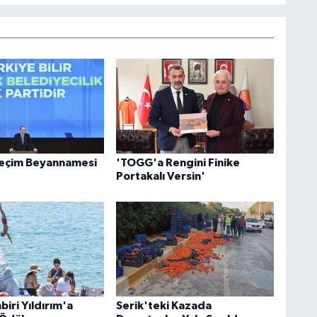
Seçim Beyannamesi
'TOGG'a Rengini Finike
Portakalı Versin'
iri Yıldırım'a
Serik'teki Kazada