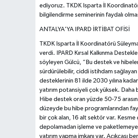
ediyoruz. TKDK Isparta İl Koordinatörü
bilgilendirme seminerinin faydalı olma
ANTALYA'YA IPARD İRTİBAT OFİSİ
TKDK Isparta İl Koordinatörü Süleyman 
verdi. IPARD Kırsal Kalkınma Destekleri
söyleyen Gülcü, “Bu destek ve hibele
sürdürülebilir, ciddi istihdam sağlaya
desteklerinin 81 ilde 2030 yılına kadar
yatırım potansiyeli çok yüksek. Daha b
Hibe destek oran yüzde 50-75 arasın
düzeyde bu hibe programlarından fa
bir çok alan, 16 alt sektör var. Kesme
depolamadan işleme ve paketlemeye k
yatırım yapma imkanı var. Açıkçası be