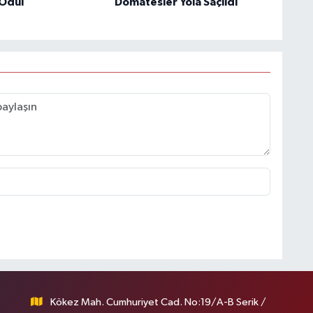
Ödül
Domatesler Yola Saçıldı
Kökez Mah. Cumhuriyet Cad. No:19/A-B Serik /