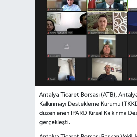
Antalya Ticaret Borsası (ATB), Antalya
Kalkınmayı Destekleme Kurumu (TKKD) 
düzenlenen IPARD Kırsal Kalkınma Dest
gerçekleşti.
Antalya Ticaret Borsası Başkan Vekili H