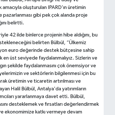
 amacıyla oluşturulan IPARD'ın üretimin
 ve pazarlanması gibi pek çok alanda proje
nı belirtti.
yle 42 ilde binlerce projenin hibe aldığını, bu
estekleneceğini belirten Bülbül, “Ülkemiz
yon euro değerinde destek bütçesine sahip
 en üst seviyede faydalanmalıyız. Sizlerin ve
n şekilde faydalanmasını çok önemsiyor ve
elerimizin ve sektörlerin bilgilenmesi için bu
ak üretimin ve ticaretin artırılması ve
layan Halil Bülbül, Antalya'da yatırımların
mcıları yararlanmaya davet etti. Bülbül,
masını desteklemek ve fırsatları değerlendirmek
e ve ekonomimize katkı vermeye devam