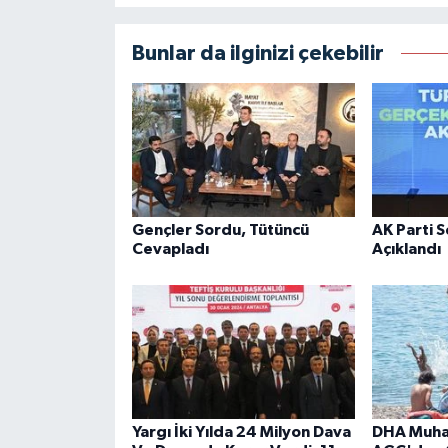
Bunlar da ilginizi çekebilir
Gençler Sordu, Tütüncü
AK Parti 
Cevapladı
Açıklandı
Yargı İki Yılda 24 Milyon Dava
DHA Muhab