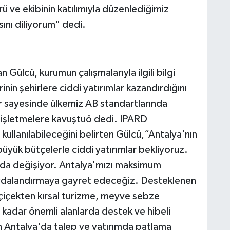
 ve ekibinin katılımıyla düzenlediğimiz
sını diliyorum" dedi.
Gülcü, kurumun çalışmalarıyla ilgili bilgi
nin şehirlere ciddi yatırımlar kazandırdığını
r sayesinde ülkemiz AB standartlarında
n işletmelere kavuştuö dedi. IPARD
 kullanılabileceğini belirten Gülcü,“Antalya'nın
üyük bütçelerle ciddi yatırımlar bekliyoruz.
da değişiyor. Antalya'mızı maksimum
ydalandırmaya gayret edeceğiz. Desteklenen
 çiçekten kırsal turizme, meyve sebze
adar önemli alanlarda destek ve hibeli
n Antalya'da talep ve yatırımda patlama