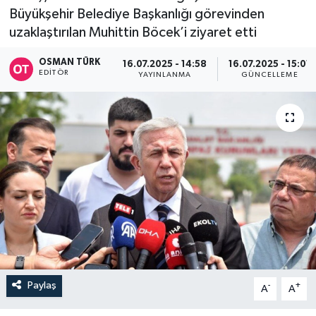
Büyükşehir Belediye Başkanlığı görevinden
uzaklaştırılan Muhittin Böcek’i ziyaret etti
OSMAN TÜRK
16.07.2025 - 14:58
16.07.2025 - 15:01
EDITÖR
YAYINLANMA
GÜNCELLEME
Paylaş
-
+
A
A