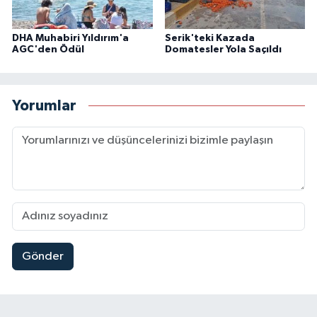
DHA Muhabiri Yıldırım'a
Serik'teki Kazada
AGC'den Ödül
Domatesler Yola Saçıldı
Yorumlar
Gönder