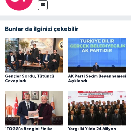
Bunlar da ilginizi çekebilir
Gençler Sordu, Tütüncü
AK Parti Seçim Beyannamesi
Cevapladı
Açıklandı
'TOGG'a Rengini Finike
Yargı İki Yılda 24 Milyon