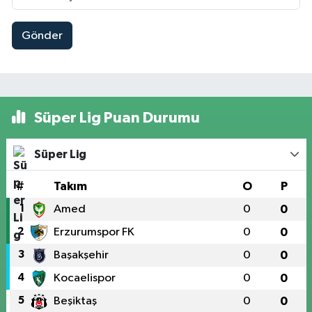
Gönder
Süper Lig Puan Durumu
Süper Lig
#
Takım
O
P
1
Amed
0
0
2
Erzurumspor FK
0
0
3
Başakşehir
0
0
4
Kocaelispor
0
0
5
Beşiktaş
0
0