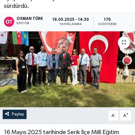
sürdürdü.
OSMAN TÜRK
16.05.2025 - 14:30
170
EDITÖR
YAYINLANMA
GÖSTERIM
Paylaş
-
+
A
A
16 Mayıs 2025 tarihinde Serik İlçe Millî Eğitim