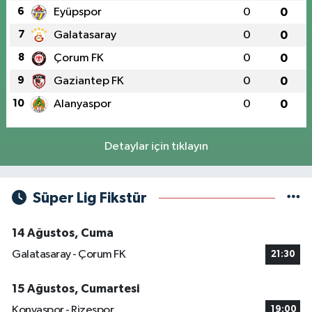
6
Eyüpspor
0
0
7
Galatasaray
0
0
8
Çorum FK
0
0
9
Gaziantep FK
0
0
10
Alanyaspor
0
0
Detaylar için tıklayın
Süper Lig Fikstür
14 Ağustos, Cuma
Galatasaray - Çorum FK
21:30
15 Ağustos, Cumartesi
Konyaspor - Rizespor
19:00