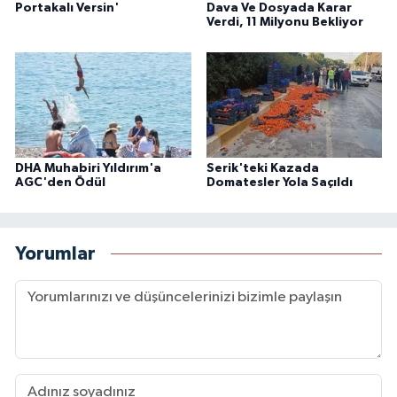
Portakalı Versin'
Dava Ve Dosyada Karar
Verdi, 11 Milyonu Bekliyor
DHA Muhabiri Yıldırım'a
Serik'teki Kazada
AGC'den Ödül
Domatesler Yola Saçıldı
Yorumlar