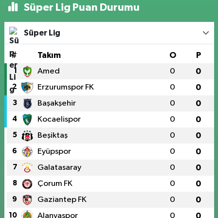
Süper Lig Puan Durumu
Süper Lig
#
Takım
O
P
1
Amed
0
0
2
Erzurumspor FK
0
0
3
Başakşehir
0
0
4
Kocaelispor
0
0
5
Beşiktaş
0
0
6
Eyüpspor
0
0
7
Galatasaray
0
0
8
Çorum FK
0
0
9
Gaziantep FK
0
0
10
Alanyaspor
0
0