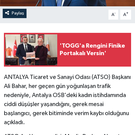
Paylaş
-
+
A
A
'TOGG'a Rengini Finike
Portakalı Versin'
ANTALYA Ticaret ve Sanayi Odası (ATSO) Başkanı
Ali Bahar, her geçen gün yoğunlaşan trafik
nedeniyle, Antalya OSB'deki kadın istihdamında
ciddi düşüşler yaşandığını, gerek mesai
başlangıcı, gerek bitiminde verim kaybı olduğunu
açıkladı.