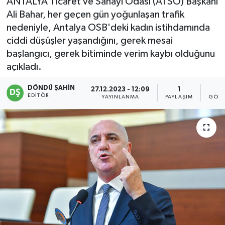
ANTALYA Ticaret ve Sanayi Odası (ATSO) Başkanı
Ali Bahar, her geçen gün yoğunlaşan trafik
nedeniyle, Antalya OSB'deki kadın istihdamında
ciddi düşüşler yaşandığını, gerek mesai
başlangıcı, gerek bitiminde verim kaybı olduğunu
açıkladı.
DÖNDÜ ŞAHİN
27.12.2023 - 12:09
1
4
EDITÖR
YAYINLANMA
PAYLAŞIM
GÖST