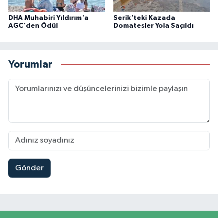
DHA Muhabiri Yıldırım'a
Serik'teki Kazada
AGC'den Ödül
Domatesler Yola Saçıldı
Yorumlar
Gönder