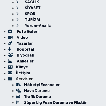
SAĞLIK
SİYASET
SPOR
TURİZM
Yorum-Analiz
Foto Galeri
Video
Yazarlar
Röportaj
Biyografi
Anketler
Künye
İletişim
Servisler
Nöbetçi Eczaneler
Hava Durumu
Trafik Durumu
Süper Lig Puan Durumu ve Fikstür