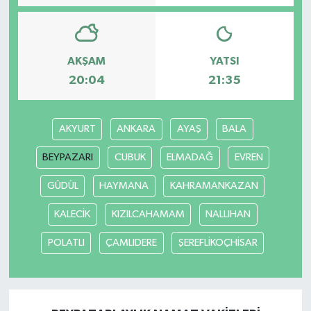
AKŞAM
YATSI
20:04
21:35
AKYURT
ANKARA
AYAŞ
BALA
BEYPAZARI
CUBUK
ELMADAĞ
EVREN
GÜDÜL
HAYMANA
KAHRAMANKAZAN
KALECİK
KIZILCAHAMAM
NALLIHAN
POLATLI
ÇAMLIDERE
ŞEREFLİKOÇHİSAR