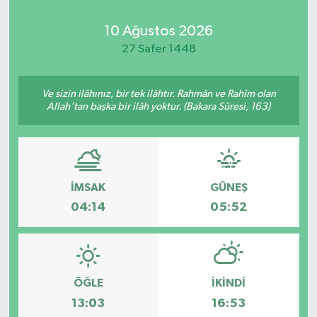
10 Ağustos 2026
27 Safer 1448
Ve sizin ilâhınız, bir tek ilâhtır. Rahmân ve Rahîm olan
Allah'tan başka bir ilâh yoktur. (Bakara Sûresi, 163)
İMSAK
GÜNEŞ
04:14
05:52
ÖĞLE
İKINDI
13:03
16:53