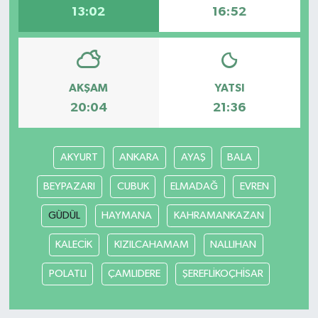
13:02
16:52
AKŞAM
YATSI
20:04
21:36
AKYURT
ANKARA
AYAŞ
BALA
BEYPAZARI
CUBUK
ELMADAĞ
EVREN
GÜDÜL
HAYMANA
KAHRAMANKAZAN
KALECİK
KIZILCAHAMAM
NALLIHAN
POLATLI
ÇAMLIDERE
ŞEREFLİKOÇHİSAR