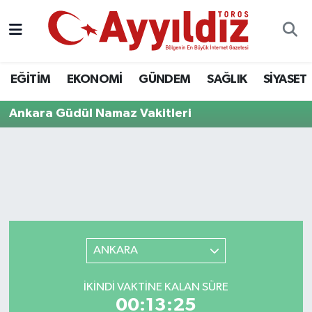
EĞİTİM
EKONOMİ
GÜNDEM
SAĞLIK
SİYASET
Ankara Güdül Namaz Vakitleri
ANKARA
İKINDI VAKTINE KALAN SÜRE
00:13:25