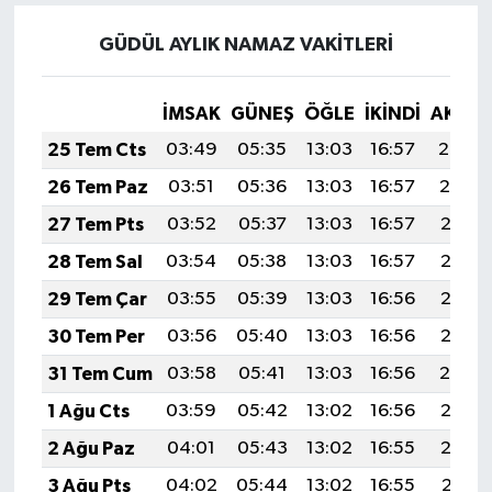
GÜDÜL AYLIK NAMAZ VAKITLERI
İMSAK
GÜNEŞ
ÖĞLE
İKINDI
AKŞA
25 Tem Cts
03:49
05:35
13:03
16:57
20:20
26 Tem Paz
03:51
05:36
13:03
16:57
20:19
27 Tem Pts
03:52
05:37
13:03
16:57
20:18
28 Tem Sal
03:54
05:38
13:03
16:57
20:17
29 Tem Çar
03:55
05:39
13:03
16:56
20:16
30 Tem Per
03:56
05:40
13:03
16:56
20:15
31 Tem Cum
03:58
05:41
13:03
16:56
20:14
1 Ağu Cts
03:59
05:42
13:02
16:56
20:13
2 Ağu Paz
04:01
05:43
13:02
16:55
20:12
3 Ağu Pts
04:02
05:44
13:02
16:55
20:11