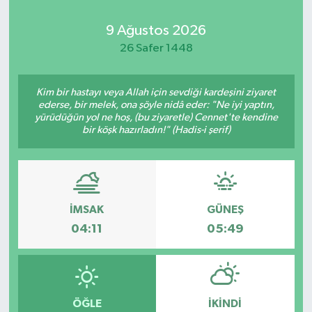
9 Ağustos 2026
26 Safer 1448
Kim bir hastayı veya Allah için sevdiği kardeşini ziyaret
ederse, bir melek, ona şöyle nidâ eder: "Ne iyi yaptın,
yürüdüğün yol ne hoş, (bu ziyaretle) Cennet'te kendine
bir köşk hazırladın!" (Hadis-i şerif)
İMSAK
GÜNEŞ
04:11
05:49
ÖĞLE
İKINDI