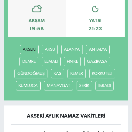
AKŞAM
YATSI
19:58
21:23
AKSEKİ
AKSU
ALANYA
ANTALYA
DEMRE
ELMALI
FİNİKE
GAZİPAŞA
GÜNDOĞMUŞ
KAŞ
KEMER
KORKUTELİ
KUMLUCA
MANAVGAT
SERİK
İBRADI
AKSEKİ AYLIK NAMAZ VAKITLERI