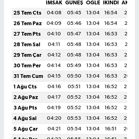
İMSAK
GÜNEŞ
ÖĞLE
İKINDI
AKŞA
25 Tem Cts
04:08
05:45
13:04
16:54
20:14
26 Tem Paz
04:09
05:46
13:04
16:54
20:13
27 Tem Pts
04:10
05:47
13:04
16:53
20:12
28 Tem Sal
04:11
05:48
13:04
16:53
20:11
29 Tem Çar
04:12
05:48
13:04
16:53
20:10
30 Tem Per
04:14
05:49
13:04
16:53
20:10
31 Tem Cum
04:15
05:50
13:04
16:53
20:09
1 Ağu Cts
04:16
05:51
13:04
16:52
20:08
2 Ağu Paz
04:17
05:52
13:04
16:52
20:07
3 Ağu Pts
04:19
05:52
13:04
16:52
20:06
4 Ağu Sal
04:20
05:53
13:04
16:52
20:05
5 Ağu Çar
04:21
05:54
13:04
16:51
20:04