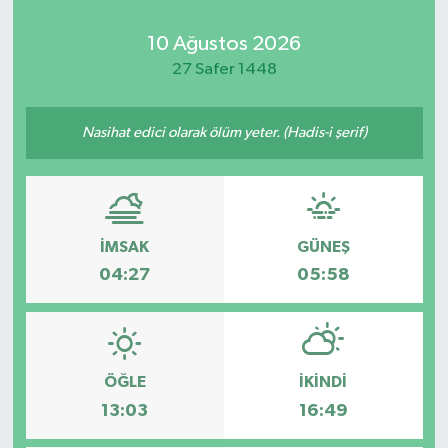
10 Ağustos 2026
27 Safer 1448
Nasihat edici olarak ölüm yeter. (Hadis-i şerif)
İMSAK
GÜNEŞ
04:27
05:58
ÖĞLE
İKINDI
13:03
16:49