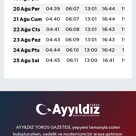
20 Ağu Per
04:39
06:07
13:01
16:44
19:46
21 Ağu Cum
04:40
06:07
13:01
16:44
19:45
22 Ağu Cts
04:41
06:08
13:01
16:43
19:44
23 Ağu Paz
04:43
06:09
13:01
16:43
19:42
24 Ağu Pts
04:44
06:10
13:00
16:42
19:41
25 Ağu Sal
04:45
06:11
13:00
16:41
19:40
AYYILDIZ TOROS GAZETESİ, yepyeni temasıyla sizleri
buluştururken, sadelik ve modernizmi bir araya getiriyor.