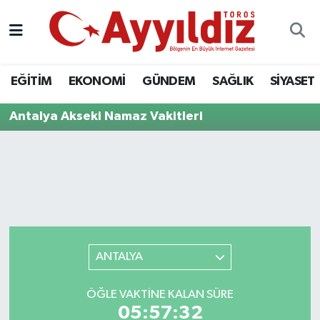
EĞİTİM
EKONOMİ
GÜNDEM
SAĞLIK
SİYASET
Antalya Akseki Namaz Vakitleri
ANTALYA
ÖĞLE VAKTINE KALAN SÜRE
05:57:32