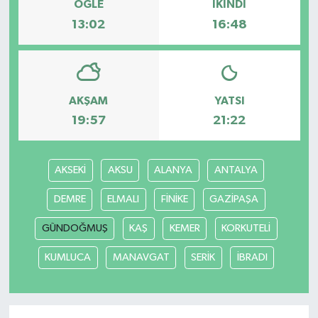
ÖĞLE
İKINDI
13:02
16:48
AKŞAM
YATSI
19:57
21:22
AKSEKİ
AKSU
ALANYA
ANTALYA
DEMRE
ELMALI
FİNİKE
GAZİPAŞA
GÜNDOĞMUŞ
KAŞ
KEMER
KORKUTELİ
KUMLUCA
MANAVGAT
SERİK
İBRADI