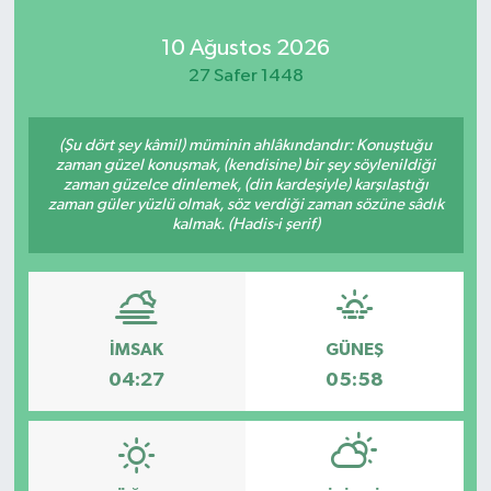
10 Ağustos 2026
27 Safer 1448
(Şu dört şey kâmil) müminin ahlâkındandır: Konuştuğu
zaman güzel konuşmak, (kendisine) bir şey söylenildiği
zaman güzelce dinlemek, (din kardeşiyle) karşılaştığı
zaman güler yüzlü olmak, söz verdiği zaman sözüne sâdık
kalmak. (Hadis-i şerif)
İMSAK
GÜNEŞ
04:27
05:58