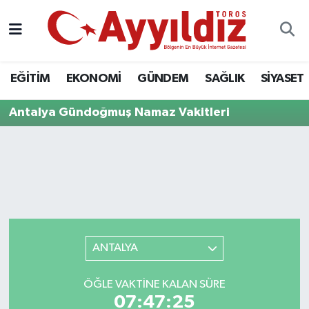
EĞİTİM
EKONOMİ
GÜNDEM
SAĞLIK
SİYASET
Antalya Gündoğmuş Namaz Vakitleri
ANTALYA
ÖĞLE VAKTINE KALAN SÜRE
07:47:25