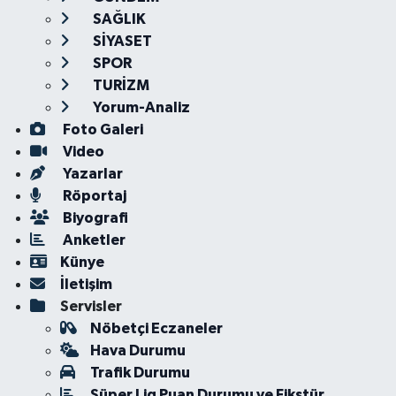
SAĞLIK
SİYASET
SPOR
TURİZM
Yorum-Analiz
Foto Galeri
Video
Yazarlar
Röportaj
Biyografi
Anketler
Künye
İletişim
Servisler
Nöbetçi Eczaneler
Hava Durumu
Trafik Durumu
Süper Lig Puan Durumu ve Fikstür