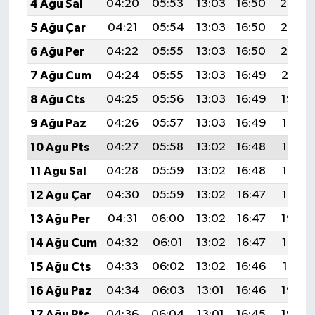
4 Ağu Sal
04:20
05:53
13:03
16:50
20:04
5 Ağu Çar
04:21
05:54
13:03
16:50
20:03
6 Ağu Per
04:22
05:55
13:03
16:50
20:02
7 Ağu Cum
04:24
05:55
13:03
16:49
20:01
8 Ağu Cts
04:25
05:56
13:03
16:49
19:59
9 Ağu Paz
04:26
05:57
13:03
16:49
19:58
10 Ağu Pts
04:27
05:58
13:02
16:48
19:57
11 Ağu Sal
04:28
05:59
13:02
16:48
19:56
12 Ağu Çar
04:30
05:59
13:02
16:47
19:55
13 Ağu Per
04:31
06:00
13:02
16:47
19:54
14 Ağu Cum
04:32
06:01
13:02
16:47
19:53
15 Ağu Cts
04:33
06:02
13:02
16:46
19:51
16 Ağu Paz
04:34
06:03
13:01
16:46
19:50
17 Ağu Pts
04:36
06:04
13:01
16:45
19:49