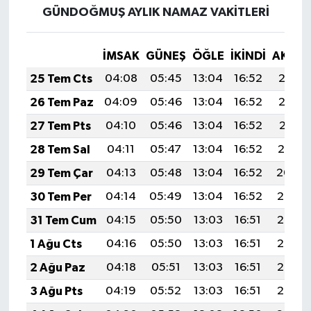
GÜNDOĞMUŞ AYLIK NAMAZ VAKITLERI
İMSAK
GÜNEŞ
ÖĞLE
İKINDI
AKŞA
25 Tem Cts
04:08
05:45
13:04
16:52
20:12
26 Tem Paz
04:09
05:46
13:04
16:52
20:12
27 Tem Pts
04:10
05:46
13:04
16:52
20:11
28 Tem Sal
04:11
05:47
13:04
16:52
20:10
29 Tem Çar
04:13
05:48
13:04
16:52
20:09
30 Tem Per
04:14
05:49
13:04
16:52
20:08
31 Tem Cum
04:15
05:50
13:03
16:51
20:07
1 Ağu Cts
04:16
05:50
13:03
16:51
20:06
2 Ağu Paz
04:18
05:51
13:03
16:51
20:06
3 Ağu Pts
04:19
05:52
13:03
16:51
20:05