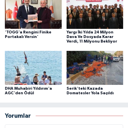
'TOGG'a Rengini Finike
Yargı İki Yılda 24 Milyon
Portakalı Versin'
Dava Ve Dosyada Karar
Verdi, 11 Milyonu Bekliyor
DHA Muhabiri Yıldırım'a
Serik'teki Kazada
AGC'den Ödül
Domatesler Yola Saçıldı
Yorumlar