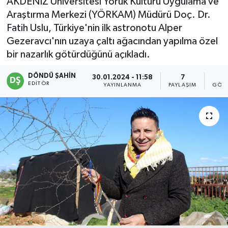
AKDENİZ Üniversitesi Yörük Kültürü Uygulama ve
Araştırma Merkezi (YÖRKAM) Müdürü Doç. Dr.
Fatih Uslu, Türkiye'nin ilk astronotu Alper
Gezeravcı'nın uzaya çaltı ağacından yapılma özel
bir nazarlık götürdüğünü açıkladı.
DÖNDÜ ŞAHİN
30.01.2024 - 11:58
7
2
EDITÖR
YAYINLANMA
PAYLAŞIM
GÖST