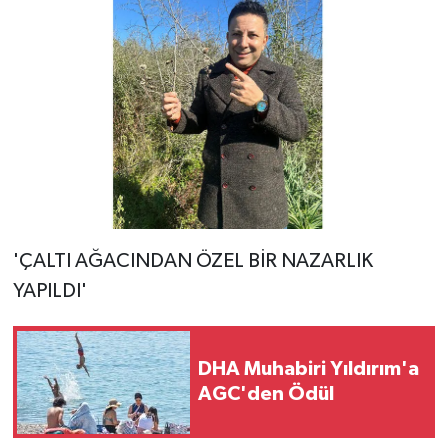
'ÇALTI AĞACINDAN ÖZEL BİR NAZARLIK
YAPILDI'
DHA Muhabiri Yıldırım'a
AGC'den Ödül