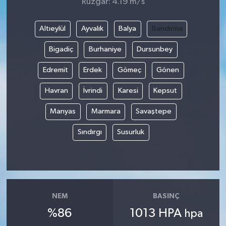
Rüzgar: 4.19 m/s
Altıeylül
Ayvalık
Balya
Bandırma
Bigadiç
Burhaniye
Dursunbey
Edremit
Erdek
Gömeç
Gönen
Havran
İvrindi
Karesi
Kepsut
Manyas
Marmara
Savaştepe
Sındırgı
Susurluk
NEM
BASINÇ
%86
1013 HPA
hpa