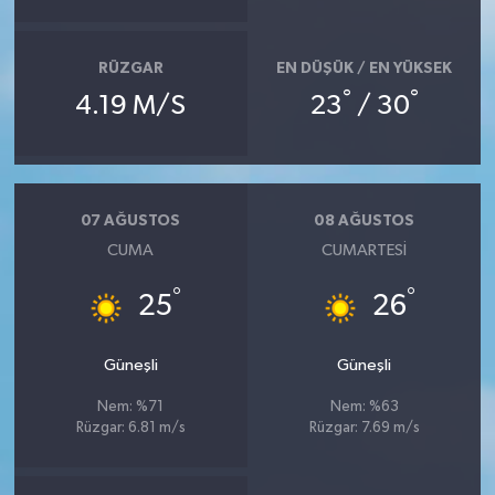
RÜZGAR
EN DÜŞÜK / EN YÜKSEK
°
°
4.19 M/S
23
/ 30
07 AĞUSTOS
08 AĞUSTOS
CUMA
CUMARTESI
°
°
25
26
Güneşli
Güneşli
Nem: %71
Nem: %63
Rüzgar: 6.81 m/s
Rüzgar: 7.69 m/s