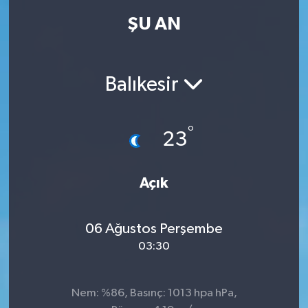
ŞU AN
Balıkesir
°
23
Açık
06 Ağustos Perşembe
03:30
Nem: %86, Basınç: 1013 hpa hPa,