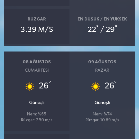
RÜZGAR
EN DÜŞÜK / EN YÜKSEK
°
°
3.39 M/S
22
/ 29
08 AĞUSTOS
09 AĞUSTOS
CUMARTESI
PAZAR
°
°
26
26
Güneşli
Güneşli
Nem: %65
Nem: %74
Rüzgar: 7.50 m/s
Rüzgar: 10.69 m/s