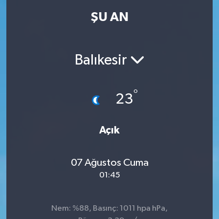
ŞU AN
Balıkesir
°
23
Açık
07 Ağustos Cuma
01:45
Nem: %88, Basınç: 1011 hpa hPa,