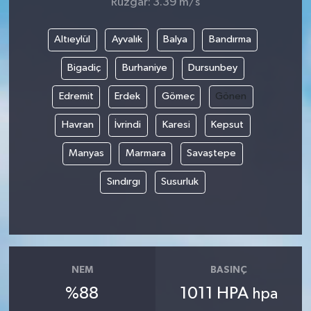
Rüzgar: 3.39 m/s
Altıeylül
Ayvalık
Balya
Bandırma
Bigadiç
Burhaniye
Dursunbey
Edremit
Erdek
Gömeç
Gönen
Havran
İvrindi
Karesi
Kepsut
Manyas
Marmara
Savaştepe
Sındırgı
Susurluk
NEM
BASINÇ
%88
1011 HPA
hpa