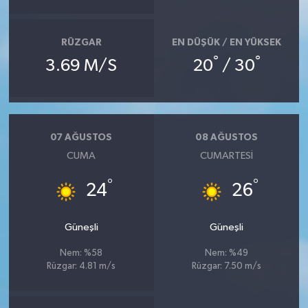
RÜZGAR
EN DÜŞÜK / EN YÜKSEK
°
°
3.69 M/S
20
/ 30
07 AĞUSTOS
08 AĞUSTOS
CUMA
CUMARTESI
°
°
24
26
Güneşli
Güneşli
Nem: %58
Nem: %49
Rüzgar: 4.81 m/s
Rüzgar: 7.50 m/s