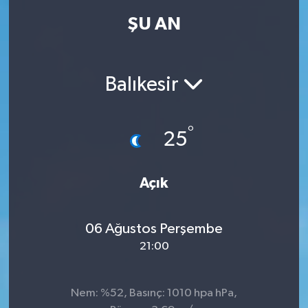
ŞU AN
Balıkesir
°
25
Açık
06 Ağustos Perşembe
21:00
Nem: %52, Basınç: 1010 hpa hPa,