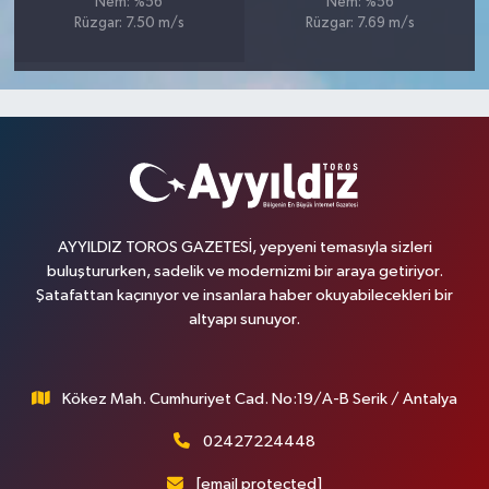
Nem: %56
Nem: %56
Rüzgar: 7.50 m/s
Rüzgar: 7.69 m/s
AYYILDIZ TOROS GAZETESİ, yepyeni temasıyla sizleri
buluştururken, sadelik ve modernizmi bir araya getiriyor.
Şatafattan kaçınıyor ve insanlara haber okuyabilecekleri bir
altyapı sunuyor.
Kökez Mah. Cumhuriyet Cad. No:19/A-B Serik / Antalya
02427224448
[email protected]