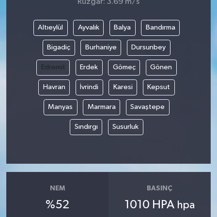
Rüzgar: 3.69 m/s
Altıeylül
Ayvalık
Balya
Bandırma
Bigadiç
Burhaniye
Dursunbey
Edremit
Erdek
Gömeç
Gönen
Havran
İvrindi
Karesi
Kepsut
Manyas
Marmara
Savaştepe
Sındırgı
Susurluk
NEM
BASINÇ
%52
1010 HPA
hpa