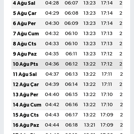
4 Ağu Sal
04:28
06:07
13:23
17:14
20:29
5 Ağu Çar
04:29
06:08
13:23
17:14
20:28
6 Ağu Per
04:30
06:09
13:23
17:14
20:27
7 Ağu Cum
04:32
06:10
13:23
17:13
20:26
8 Ağu Cts
04:33
06:10
13:23
17:13
20:25
9 Ağu Paz
04:35
06:11
13:23
17:12
20:24
10 Ağu Pts
04:36
06:12
13:22
17:12
20:23
11 Ağu Sal
04:37
06:13
13:22
17:11
20:21
12 Ağu Çar
04:39
06:14
13:22
17:11
20:20
13 Ağu Per
04:40
06:15
13:22
17:10
20:19
14 Ağu Cum
04:42
06:16
13:22
17:10
20:17
15 Ağu Cts
04:43
06:17
13:22
17:09
20:16
16 Ağu Paz
04:44
06:18
13:21
17:09
20:15