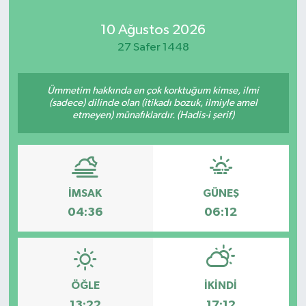
10 Ağustos 2026
27 Safer 1448
Ümmetim hakkında en çok korktuğum kimse, ilmi
(sadece) dilinde olan (itikadı bozuk, ilmiyle amel
etmeyen) münafıklardır. (Hadis-i şerif)
İMSAK
GÜNEŞ
04:36
06:12
ÖĞLE
İKINDI
13:22
17:12