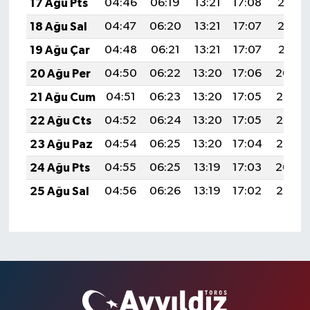
17 Ağu Pts
04:46
06:19
13:21
17:08
20:13
18 Ağu Sal
04:47
06:20
13:21
17:07
20:12
19 Ağu Çar
04:48
06:21
13:21
17:07
20:11
20 Ağu Per
04:50
06:22
13:20
17:06
20:09
21 Ağu Cum
04:51
06:23
13:20
17:05
20:08
22 Ağu Cts
04:52
06:24
13:20
17:05
20:06
23 Ağu Paz
04:54
06:25
13:20
17:04
20:05
24 Ağu Pts
04:55
06:25
13:19
17:03
20:04
25 Ağu Sal
04:56
06:26
13:19
17:02
20:02