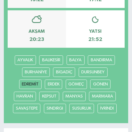
AKŞAM
YATSI
20:23
21:52
AYVALIK
BALIKESİR
BALYA
BANDIRMA
BURHANİYE
BİGADİÇ
DURSUNBEY
EDREMİT
ERDEK
GÖMEÇ
GÖNEN
HAVRAN
KEPSUT
MANYAS
MARMARA
SAVAŞTEPE
SINDIRGI
SUSURLUK
İVRİNDİ