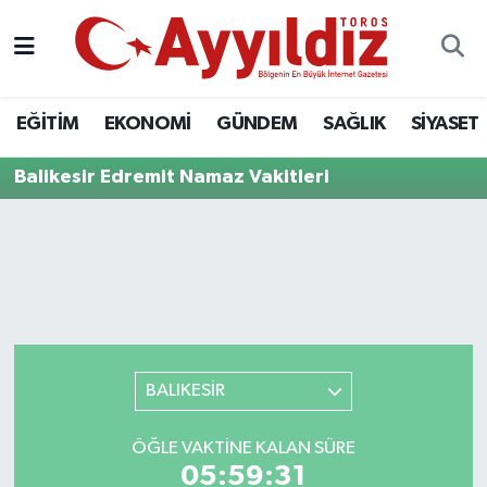
EĞİTİM
EKONOMİ
GÜNDEM
SAĞLIK
SİYASET
Balikesir Edremit Namaz Vakitleri
BALIKESİR
ÖĞLE VAKTINE KALAN SÜRE
05:59:31