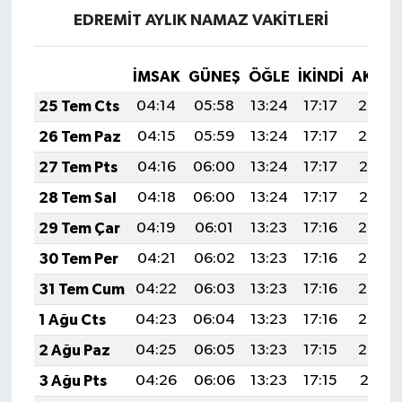
EDREMİT AYLIK NAMAZ VAKITLERI
İMSAK
GÜNEŞ
ÖĞLE
İKINDI
AKŞA
25 Tem Cts
04:14
05:58
13:24
17:17
20:39
26 Tem Paz
04:15
05:59
13:24
17:17
20:38
27 Tem Pts
04:16
06:00
13:24
17:17
20:37
28 Tem Sal
04:18
06:00
13:24
17:17
20:37
29 Tem Çar
04:19
06:01
13:23
17:16
20:36
30 Tem Per
04:21
06:02
13:23
17:16
20:35
31 Tem Cum
04:22
06:03
13:23
17:16
20:34
1 Ağu Cts
04:23
06:04
13:23
17:16
20:33
2 Ağu Paz
04:25
06:05
13:23
17:15
20:32
3 Ağu Pts
04:26
06:06
13:23
17:15
20:31