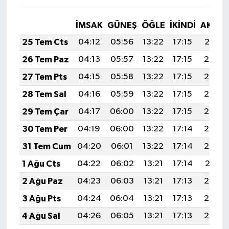
İMSAK
GÜNEŞ
ÖĞLE
İKINDI
AKŞA
25 Tem Cts
04:12
05:56
13:22
17:15
20:37
26 Tem Paz
04:13
05:57
13:22
17:15
20:36
27 Tem Pts
04:15
05:58
13:22
17:15
20:36
28 Tem Sal
04:16
05:59
13:22
17:15
20:35
29 Tem Çar
04:17
06:00
13:22
17:15
20:34
30 Tem Per
04:19
06:00
13:22
17:14
20:33
31 Tem Cum
04:20
06:01
13:22
17:14
20:32
1 Ağu Cts
04:22
06:02
13:21
17:14
20:31
2 Ağu Paz
04:23
06:03
13:21
17:13
20:30
3 Ağu Pts
04:24
06:04
13:21
17:13
20:29
4 Ağu Sal
04:26
06:05
13:21
17:13
20:28