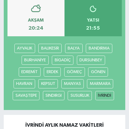
AKŞAM
YATSI
20:24
21:55
AYVALIK
BALIKESİR
BALYA
BANDIRMA
BURHANİYE
BİGADİÇ
DURSUNBEY
EDREMİT
ERDEK
GÖMEÇ
GÖNEN
HAVRAN
KEPSUT
MANYAS
MARMARA
SAVAŞTEPE
SINDIRGI
SUSURLUK
İVRİNDİ
İVRİNDİ AYLIK NAMAZ VAKITLERI