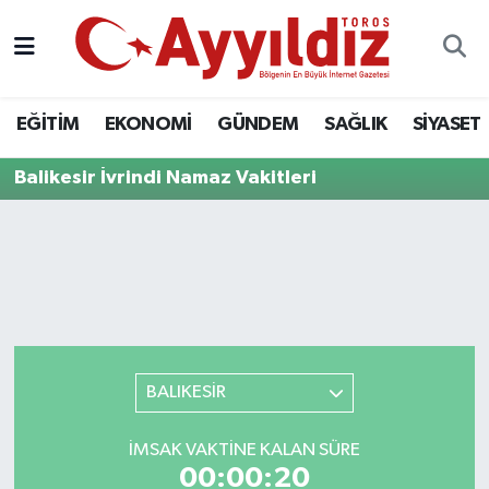
EĞİTİM
EKONOMİ
GÜNDEM
SAĞLIK
SİYASET
Balikesir İvrindi Namaz Vakitleri
BALIKESİR
İMSAK VAKTINE KALAN SÜRE
00:00:20