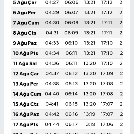
5 Ağu Çar
04:27
06:06
13:21
17:12
20:27
6 Ağu Per
04:29
06:07
13:21
17:12
20:25
7 Ağu Cum
04:30
06:08
13:21
17:11
20:24
8 Ağu Cts
04:31
06:09
13:21
17:11
20:23
9 Ağu Paz
04:33
06:10
13:21
17:10
20:22
10 Ağu Pts
04:34
06:11
13:21
17:10
20:21
11 Ağu Sal
04:36
06:11
13:20
17:10
20:19
12 Ağu Çar
04:37
06:12
13:20
17:09
20:18
13 Ağu Per
04:38
06:13
13:20
17:08
20:17
14 Ağu Cum
04:40
06:14
13:20
17:08
20:16
15 Ağu Cts
04:41
06:15
13:20
17:07
20:14
16 Ağu Paz
04:42
06:16
13:19
17:07
20:13
17 Ağu Pts
04:44
06:17
13:19
17:06
20:12