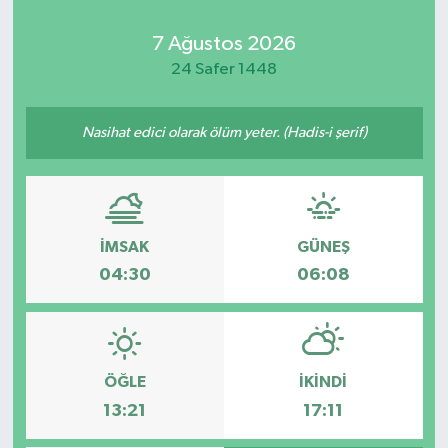
7 Ağustos 2026
24 Safer 1448
Nasihat edici olarak ölüm yeter. (Hadis-i şerif)
İMSAK
GÜNEŞ
04:30
06:08
ÖĞLE
İKINDI
13:21
17:11