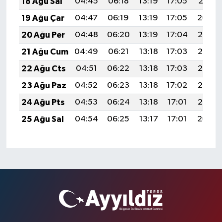
18 Ağu Sal
04:45
06:18
13:19
17:05
20:10
19 Ağu Çar
04:47
06:19
13:19
17:05
20:09
20 Ağu Per
04:48
06:20
13:19
17:04
20:07
21 Ağu Cum
04:49
06:21
13:18
17:03
20:06
22 Ağu Cts
04:51
06:22
13:18
17:03
20:05
23 Ağu Paz
04:52
06:23
13:18
17:02
20:03
24 Ağu Pts
04:53
06:24
13:18
17:01
20:02
25 Ağu Sal
04:54
06:25
13:17
17:01
20:00