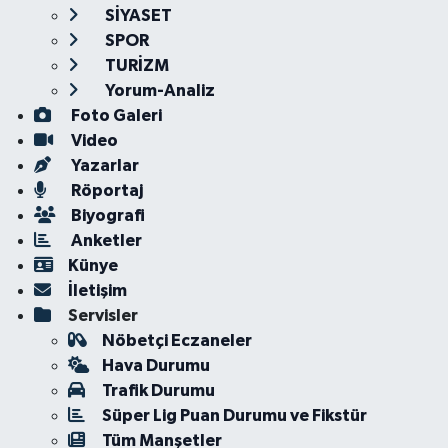
SİYASET
SPOR
TURİZM
Yorum-Analiz
Foto Galeri
Video
Yazarlar
Röportaj
Biyografi
Anketler
Künye
İletişim
Servisler
Nöbetçi Eczaneler
Hava Durumu
Trafik Durumu
Süper Lig Puan Durumu ve Fikstür
Tüm Manşetler