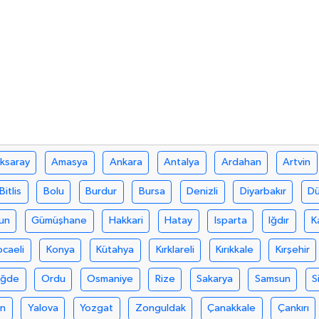
ksaray
Amasya
Ankara
Antalya
Ardahan
Artvin
Bitlis
Bolu
Burdur
Bursa
Denizli
Diyarbakır
D
un
Gümüşhane
Hakkari
Hatay
Isparta
Iğdır
K
ocaeli
Konya
Kütahya
Kırklareli
Kırıkkale
Kırşehir
iğde
Ordu
Osmaniye
Rize
Sakarya
Samsun
S
an
Yalova
Yozgat
Zonguldak
Çanakkale
Çankırı