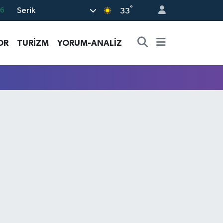
°
Serik
06
33
.1
OR
TURİZM
YORUM-ANALİZ
21
32
8
69