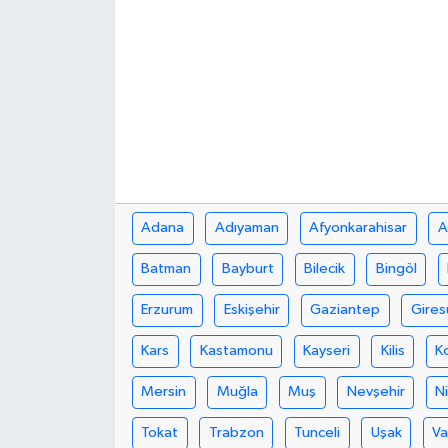
Adana
Adıyaman
Afyonkarahisar
A
Batman
Bayburt
Bilecik
Bingöl
Erzurum
Eskişehir
Gaziantep
Gires
Kars
Kastamonu
Kayseri
Kilis
K
Mersin
Muğla
Muş
Nevşehir
N
Tokat
Trabzon
Tunceli
Uşak
V