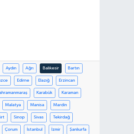
Aydın
Ağrı
Balıkesir
Bartın
üzce
Edirne
Elazığ
Erzincan
ahramanmaraş
Karabük
Karaman
Malatya
Manisa
Mardin
iirt
Sinop
Sivas
Tekirdağ
Çorum
İstanbul
İzmir
Şanlıurfa