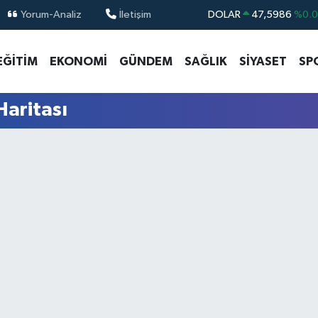
Yorum-Analiz
İletişim
DOLAR
47,5986
%0.
EURO
55,0700
%0
EĞİTİM
EKONOMİ
GÜNDEM
SAĞLIK
SİYASET
SP
STERLİN
64,2438
%0.
GRAM ALTIN
6513.94
%0.
Haritası
BİST100
13.768
%4
BITCOIN
64.602,05
%0.