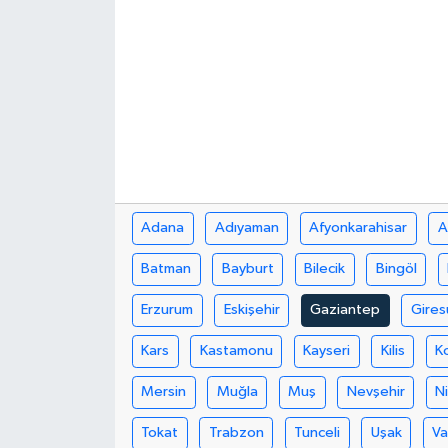
Adana
Adıyaman
Afyonkarahisar
A
Batman
Bayburt
Bilecik
Bingöl
Erzurum
Eskişehir
Gaziantep
Gires
Kars
Kastamonu
Kayseri
Kilis
K
Mersin
Muğla
Muş
Nevşehir
N
Tokat
Trabzon
Tunceli
Uşak
V