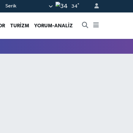
°
Serik
34
OR
TURİZM
YORUM-ANALİZ