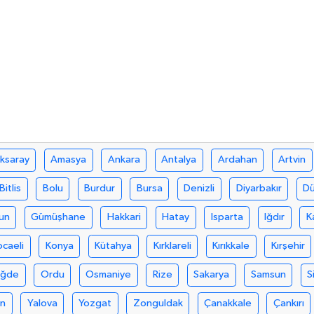
ksaray
Amasya
Ankara
Antalya
Ardahan
Artvin
Bitlis
Bolu
Burdur
Bursa
Denizli
Diyarbakır
D
un
Gümüşhane
Hakkari
Hatay
Isparta
Iğdır
K
ocaeli
Konya
Kütahya
Kırklareli
Kırıkkale
Kırşehir
iğde
Ordu
Osmaniye
Rize
Sakarya
Samsun
S
an
Yalova
Yozgat
Zonguldak
Çanakkale
Çankırı