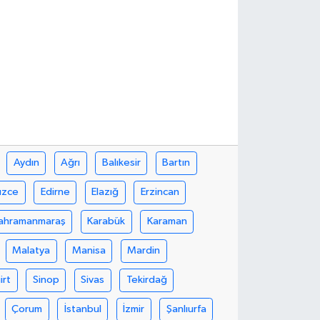
Aydın
Ağrı
Balıkesir
Bartın
üzce
Edirne
Elazığ
Erzincan
ahramanmaraş
Karabük
Karaman
Malatya
Manisa
Mardin
iirt
Sinop
Sivas
Tekirdağ
Çorum
İstanbul
İzmir
Şanlıurfa