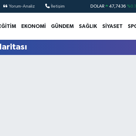
Yorum-Analiz
İletişim
DOLAR
47,7436
%0.
EURO
55,2510
%0.
EĞİTİM
EKONOMİ
GÜNDEM
SAĞLIK
SİYASET
SP
STERLİN
64,4811
%0.
GRAM ALTIN
6660.55
%0.
aritası
BİST100
13.779
%-
BITCOIN
64.959,79
%1.