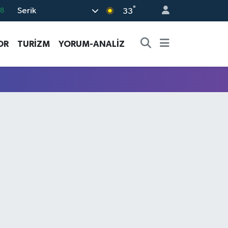
°
Serik
18
33
32
OR
TURİZM
YORUM-ANALİZ
38
03
14
11