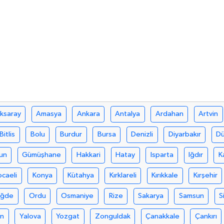
ksaray
Amasya
Ankara
Antalya
Ardahan
Artvin
Bitlis
Bolu
Burdur
Bursa
Denizli
Diyarbakır
D
un
Gümüşhane
Hakkari
Hatay
Isparta
Iğdır
K
ocaeli
Konya
Kütahya
Kırklareli
Kırıkkale
Kırşehir
iğde
Ordu
Osmaniye
Rize
Sakarya
Samsun
S
an
Yalova
Yozgat
Zonguldak
Çanakkale
Çankırı