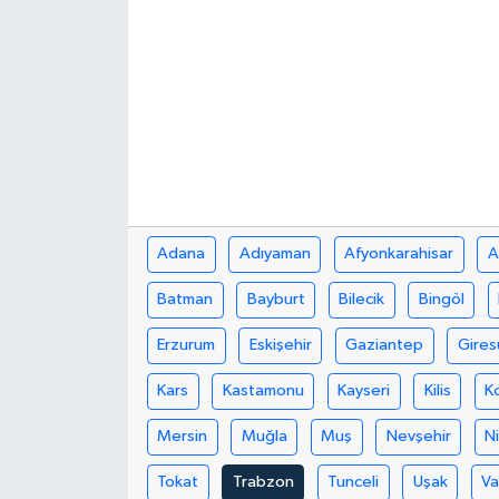
Adana
Adıyaman
Afyonkarahisar
A
Batman
Bayburt
Bilecik
Bingöl
Erzurum
Eskişehir
Gaziantep
Gires
Kars
Kastamonu
Kayseri
Kilis
K
Mersin
Muğla
Muş
Nevşehir
N
Tokat
Trabzon
Tunceli
Uşak
V