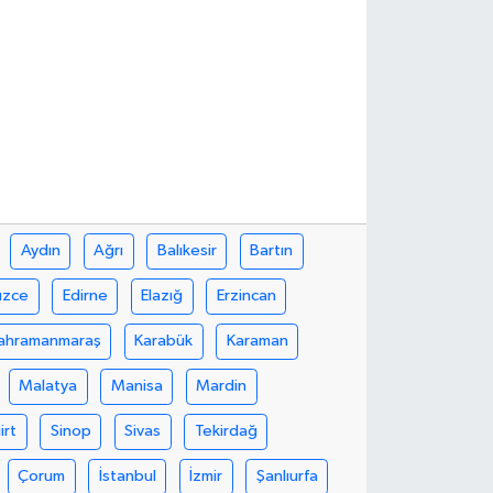
Aydın
Ağrı
Balıkesir
Bartın
üzce
Edirne
Elazığ
Erzincan
ahramanmaraş
Karabük
Karaman
Malatya
Manisa
Mardin
iirt
Sinop
Sivas
Tekirdağ
Çorum
İstanbul
İzmir
Şanlıurfa