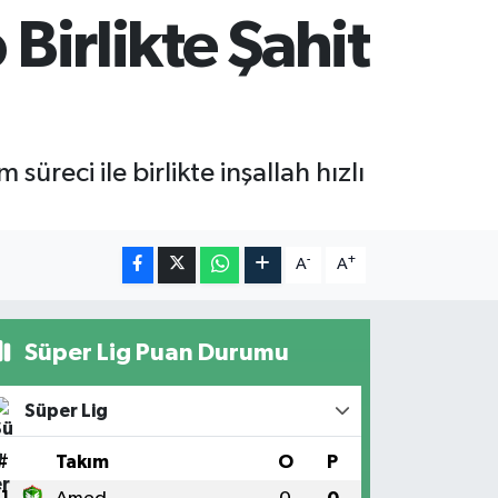
 Birlikte Şahit
süreci ile birlikte inşallah hızlı
-
+
A
A
Süper Lig Puan Durumu
Süper Lig
#
Takım
O
P
1