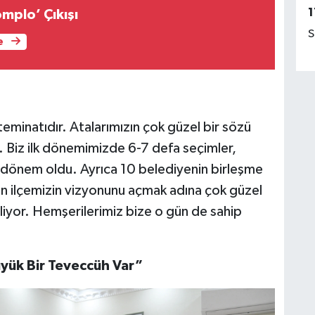
1
mplo’ Çıkışı
S
e
teminatıdır. Atalarımızın çok güzel bir sözü
ler. Biz ilk dönemimizde 6-7 defa seçimler,
 dönem oldu. Ayrıca 10 belediyenin birleşme
en ilçemizin vizyonunu açmak adına çok güzel
iliyor. Hemşerilerimiz bize o gün de sahip
yük Bir Teveccüh Var”