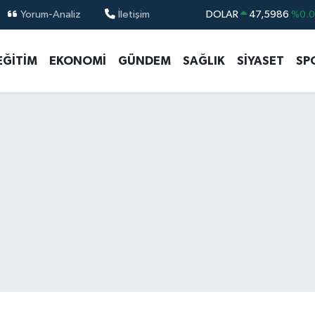
Yorum-Analiz
İletişim
DOLAR
47,5986
%0.
EURO
55,0700
%0
EĞİTİM
EKONOMİ
GÜNDEM
SAĞLIK
SİYASET
SP
STERLİN
64,2438
%0.
GRAM ALTIN
6518.23
%0.
BİST100
13.703
%
BITCOIN
64.602,05
%0.