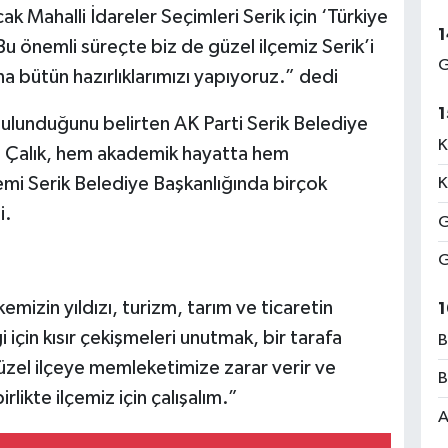
k Mahalli İdareler Seçimleri Serik için ‘Türkiye
1
u önemli süreçte biz de güzel ilçemiz Serik’i
G
a bütün hazırlıklarımızı yapıyoruz.” dedi
1
bulunduğunu belirten AK Parti Serik Belediye
K
 Çalık, hem akademik hayatta hem
i Serik Belediye Başkanlığında birçok
K
i.
G
G
kemizin yıldızı, turizm, tarım ve ticaretin
1
 için kısır çekişmeleri unutmak, bir tarafa
B
zel ilçeye memleketimize zarar verir ve
B
rlikte ilçemiz için çalışalım.”
A