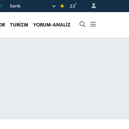
°
Serik
06
33
.1
OR
TURİZM
YORUM-ANALİZ
21
39
0
69