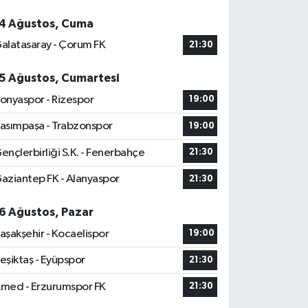
4 Ağustos, Cuma
alatasaray - Çorum FK
21:30
5 Ağustos, Cumartesi
onyaspor - Rizespor
19:00
asımpaşa - Trabzonspor
19:00
ençlerbirliği S.K. - Fenerbahçe
21:30
aziantep FK - Alanyaspor
21:30
6 Ağustos, Pazar
aşakşehir - Kocaelispor
19:00
eşiktaş - Eyüpspor
21:30
med - Erzurumspor FK
21:30