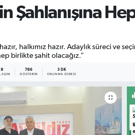
in Şahlanışına Hep
azır, halkımız hazır. Adaylık süreci ve seçim 
hep birlikte şahit olacağız.”
8
786
3 DK
LAŞIM
GÖSTERIM
OKUNMA SÜRESI