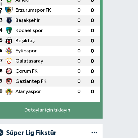
Amed
0
0
2
Erzurumspor FK
0
0
3
Başakşehir
0
0
4
Kocaelispor
0
0
5
Beşiktaş
0
0
6
Eyüpspor
0
0
7
Galatasaray
0
0
8
Çorum FK
0
0
9
Gaziantep FK
0
0
0
Alanyaspor
0
0
Detaylar için tıklayın
Süper Lig Fikstür