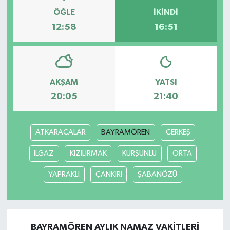
ÖĞLE
İKINDI
12:58
16:51
AKŞAM
YATSI
20:05
21:40
ATKARACALAR
BAYRAMÖREN
CERKEŞ
ILGAZ
KIZILIRMAK
KURŞUNLU
ORTA
YAPRAKLI
ÇANKIRI
ŞABANÖZÜ
BAYRAMÖREN AYLIK NAMAZ VAKITLERI