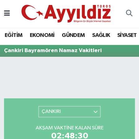
EĞİTİM
EKONOMİ
GÜNDEM
SAĞLIK
SİYASET
Çankiri Bayramören Namaz Vakitleri
ÇANKIRI
AKŞAM VAKTINE KALAN SÜRE
02:48:30