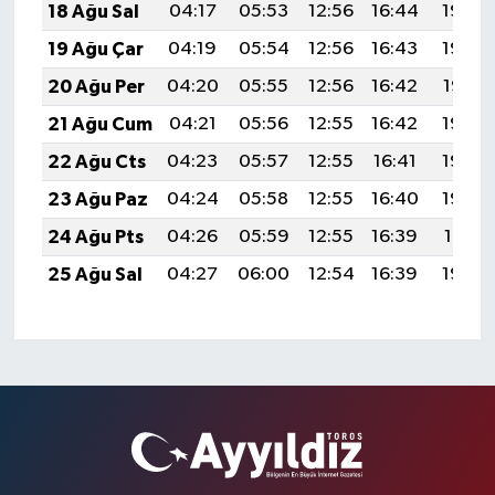
18 Ağu Sal
04:17
05:53
12:56
16:44
19:50
19 Ağu Çar
04:19
05:54
12:56
16:43
19:48
20 Ağu Per
04:20
05:55
12:56
16:42
19:47
21 Ağu Cum
04:21
05:56
12:55
16:42
19:45
22 Ağu Cts
04:23
05:57
12:55
16:41
19:44
23 Ağu Paz
04:24
05:58
12:55
16:40
19:42
24 Ağu Pts
04:26
05:59
12:55
16:39
19:41
25 Ağu Sal
04:27
06:00
12:54
16:39
19:39