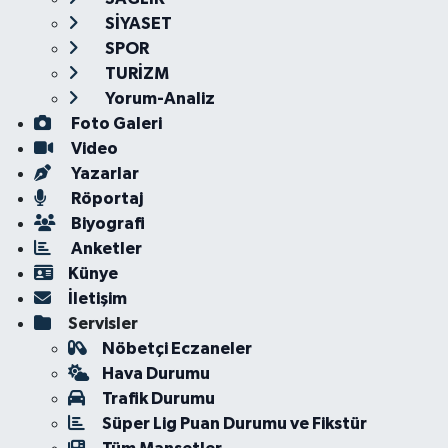
SİYASET
SPOR
TURİZM
Yorum-Analiz
Foto Galeri
Video
Yazarlar
Röportaj
Biyografi
Anketler
Künye
İletişim
Servisler
Nöbetçi Eczaneler
Hava Durumu
Trafik Durumu
Süper Lig Puan Durumu ve Fikstür