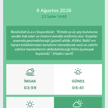
6 Ağustos 2026
23 Safer 1448
Resûlullah (s.a.v.) buyurdular: "Kimde şu üç şey bulunursa
sevâbı hak eder ve imanını kemâle erdirmiş olur: İnsanlar
arasında geçinebileceği (güzel) ahlâk, Allâhü Teâlâ'nın
haram kıldıklarından kendisini menedecek verâ ve cahilin
cahilce hareketlerini defedebileceği hilim (yumuşak
huyluluk)." (Hadis-i şerif)
İMSAK
GÜNEŞ
03:59
05:41