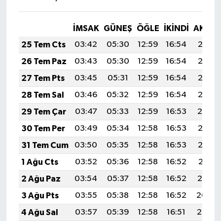
İMSAK
GÜNEŞ
ÖĞLE
İKINDI
AKŞA
25 Tem Cts
03:42
05:30
12:59
16:54
20:18
26 Tem Paz
03:43
05:30
12:59
16:54
20:17
27 Tem Pts
03:45
05:31
12:59
16:54
20:16
28 Tem Sal
03:46
05:32
12:59
16:54
20:15
29 Tem Çar
03:47
05:33
12:59
16:53
20:14
30 Tem Per
03:49
05:34
12:58
16:53
20:13
31 Tem Cum
03:50
05:35
12:58
16:53
20:12
1 Ağu Cts
03:52
05:36
12:58
16:52
20:11
2 Ağu Paz
03:54
05:37
12:58
16:52
20:10
3 Ağu Pts
03:55
05:38
12:58
16:52
20:09
4 Ağu Sal
03:57
05:39
12:58
16:51
20:07