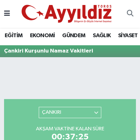
EĞİTİM
EKONOMİ
GÜNDEM
SAĞLIK
SİYASET
Çankiri Kurşunlu Namaz Vakitleri
ÇANKIRI
AKŞAM VAKTINE KALAN SÜRE
00:37:25