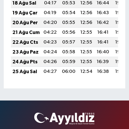
18 Ağu Sal
04:17
05:53
12:56
16:44
19:49
19 Ağu Çar
04:19
05:54
12:56
16:43
19:48
20 Ağu Per
04:20
05:55
12:56
16:42
19:46
21 Ağu Cum
04:22
05:56
12:55
16:41
19:45
22 Ağu Cts
04:23
05:57
12:55
16:41
19:43
23 Ağu Paz
04:24
05:58
12:55
16:40
19:42
24 Ağu Pts
04:26
05:59
12:55
16:39
19:40
25 Ağu Sal
04:27
06:00
12:54
16:38
19:39