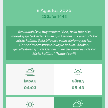
8 Ağustos 2026
25 Safer 1448
Resûlullah (sav) buyurdular: "Ben, haklı bile olsa
münakaşayı terk eden kimse için Cennet'in kenarında bir
köşke kefilim. Şaka bile olsa yalan söylemeyen için
Cennet'in ortasında bir köşke kefilim. Ahlâkını
güzelleştiren için de Cennet'in en üst derecesinde bir
köşke kefilim." (Hadis-i şerif)
İMSAK
GÜNEŞ
04:03
05:43