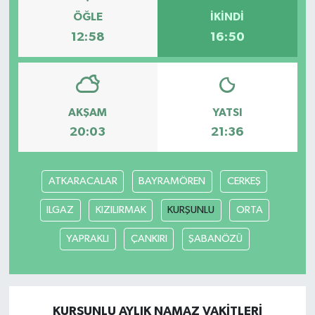
ÖĞLE
İKINDI
12:58
16:50
AKŞAM
YATSI
20:03
21:36
ATKARACALAR
BAYRAMÖREN
CERKEŞ
ILGAZ
KIZILIRMAK
KURŞUNLU
ORTA
YAPRAKLI
ÇANKIRI
ŞABANÖZÜ
KURŞUNLU AYLIK NAMAZ VAKITLERI