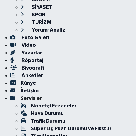
SİYASET
SPOR
TURİZM
Yorum-Analiz
Foto Galeri
Video
Yazarlar
Röportaj
Biyografi
Anketler
Künye
İletişim
Servisler
Nöbetçi Eczaneler
Hava Durumu
Trafik Durumu
Süper Lig Puan Durumu ve Fikstür