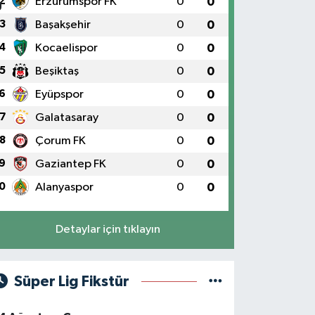
2
Erzurumspor FK
0
0
3
Başakşehir
0
0
4
Kocaelispor
0
0
5
Beşiktaş
0
0
6
Eyüpspor
0
0
7
Galatasaray
0
0
8
Çorum FK
0
0
9
Gaziantep FK
0
0
0
Alanyaspor
0
0
Detaylar için tıklayın
Süper Lig Fikstür