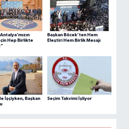
“Antalya’mızın
Başkan Böcek’ten Hem
çin Hep Birlikte
Eleştiri Hem Birlik Mesajı
z”
e İşçiyken, Başkan
Seçim Takvimi İşliyor
u