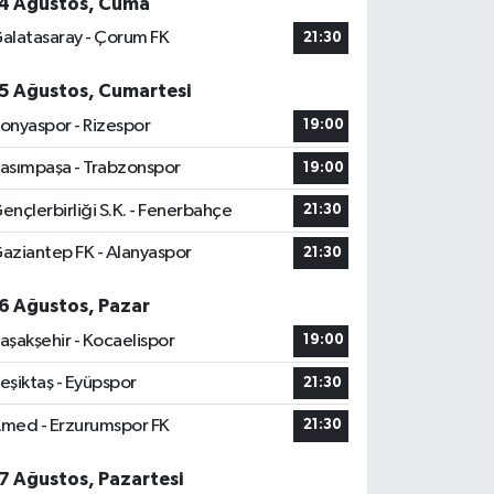
4 Ağustos, Cuma
alatasaray - Çorum FK
21:30
5 Ağustos, Cumartesi
onyaspor - Rizespor
19:00
asımpaşa - Trabzonspor
19:00
ençlerbirliği S.K. - Fenerbahçe
21:30
aziantep FK - Alanyaspor
21:30
6 Ağustos, Pazar
aşakşehir - Kocaelispor
19:00
eşiktaş - Eyüpspor
21:30
med - Erzurumspor FK
21:30
7 Ağustos, Pazartesi