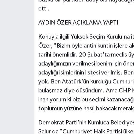
etti.
AYDIN ÖZER AÇIKLAMA YAPTI
Konuyla ilgili Yüksek Seçim Kurulu'na 
Özer, "Bizim öyle antin kuntin işlere 
tarihi önemlidir. 20 Şubat'ta meclis üy
adaylığımızın verilmesi benim için öne
adaylığı isimlerinin listesi verilmiş. 
yok. Ben Atatürk'ün kurduğu Cumhuriyet
bulaşmaz diye düşündüm. Ama CHP Ku
inanıyorum ki biz bu seçimi kazanacağ
toplumun yüzüne nasıl bakacak merak
Demokrat Parti'nin Kumluca Belediyesi
Salur da "Cumhuriyet Halk Partisi ülk