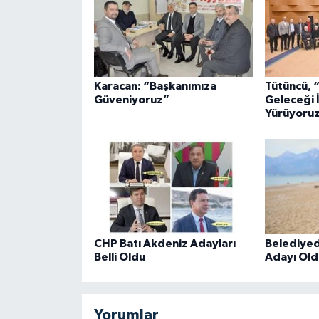
Karacan: “Başkanımıza
Tütüncü, 
Güveniyoruz”
Geleceği İ
Yürüyoru
CHP Batı Akdeniz Adayları
Belediyed
Belli Oldu
Adayı Old
Yorumlar