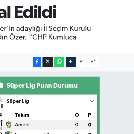
l Edildi
'in adaylığı İl Seçim Kurulu
Aydın Özer, "CHP Kumluca
-
+
A
A
Süper Lig Puan Durumu
Süper Lig
#
Takım
O
P
1
Amed
0
0