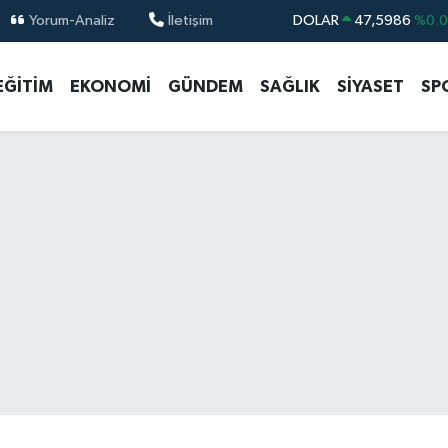
Yorum-Analiz
İletişim
DOLAR
47,5986
%0.
EURO
55,0700
%0
EĞİTİM
EKONOMİ
GÜNDEM
SAĞLIK
SİYASET
SP
STERLİN
64,2438
%0.
GRAM ALTIN
6518.23
%0.
BİST100
13.703
%
BITCOIN
64.602,05
%0.