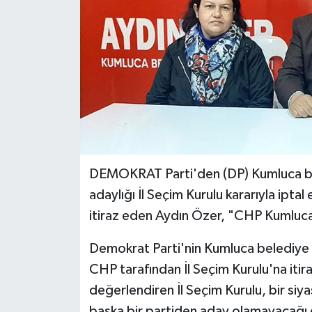
DEMOKRAT Parti'den (DP) Kumluca bel
adaylığı İl Seçim Kurulu kararıyla ipta
itiraz eden Aydın Özer, "CHP Kumluca
Demokrat Parti'nin Kumluca belediye ba
CHP tarafından İl Seçim Kurulu'na iti
değerlendiren İl Seçim Kurulu, bir siy
başka bir partiden aday olamayacağı g