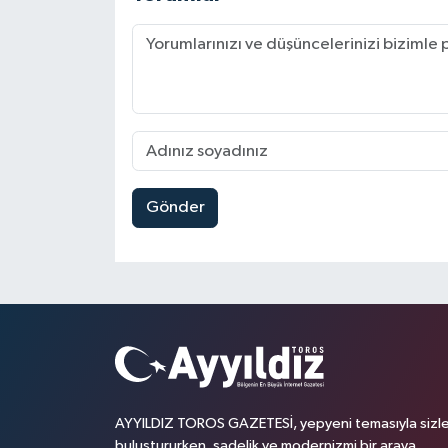
Gönder
AYYILDIZ TOROS GAZETESİ, yepyeni temasıyla sizle
buluştururken, sadelik ve modernizmi bir araya