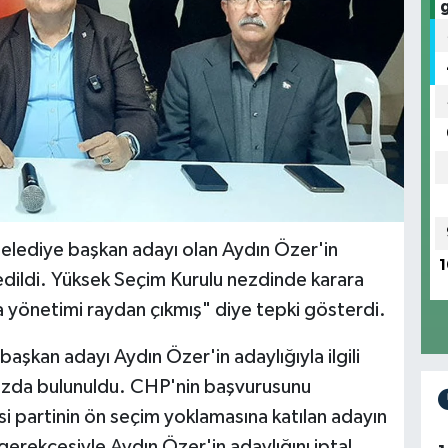
ediye başkan adayı olan Aydın Özer'in
1
l edildi. Yüksek Seçim Kurulu nezdinde karara
 yönetimi raydan çıkmış" diye tepki gösterdi.
şkan adayı Aydın Özer'in adaylığıyla ilgili
razda bulunuldu. CHP'nin başvurusunu
asi partinin ön seçim yoklamasına katılan adayın
erekçesiyle Aydın Özer'in adaylığını iptal