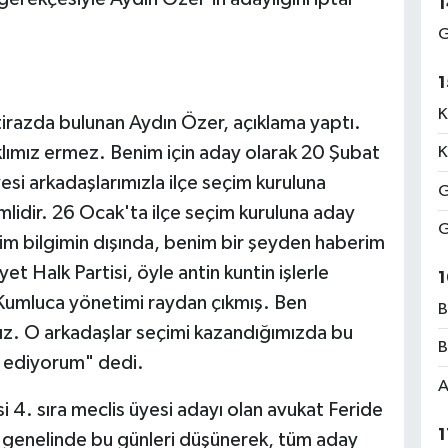
1
G
1
K
itirazda bulunan Aydın Özer, açıklama yaptı.
aklımız ermez. Benim için aday olarak 20 Şubat
K
esi arkadaşlarımızla ilçe seçim kuruluna
G
mlidir. 26 Ocak'ta ilçe seçim kuruluna aday
G
Benim bilgimin dışında, benim bir şeyden haberim
 Halk Partisi, öyle antin kuntin işlerle
1
mluca yönetimi raydan çıkmış. Ben
B
ız. O arkadaşlar seçimi kazandığımızda bu
B
 ediyorum" dedi.
A
 4. sıra meclis üyesi adayı olan avukat Feride
1
e genelinde bu günleri düşünerek, tüm aday