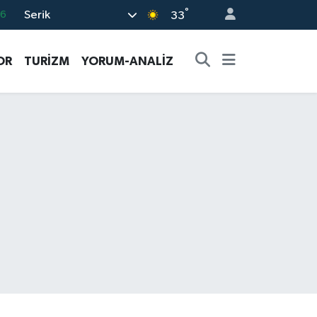
°
Serik
06
33
.1
OR
TURİZM
YORUM-ANALİZ
21
39
0
69