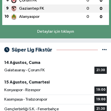
8
Çorum FK
0
0
9
Gaziantep FK
0
0
10
Alanyaspor
0
0
Detaylar için tıklayın
Süper Lig Fikstür
14 Ağustos, Cuma
Galatasaray - Çorum FK
21:30
15 Ağustos, Cumartesi
Konyaspor - Rizespor
19:00
Kasımpaşa - Trabzonspor
19:00
Gençlerbirliği S.K. - Fenerbahçe
21:30