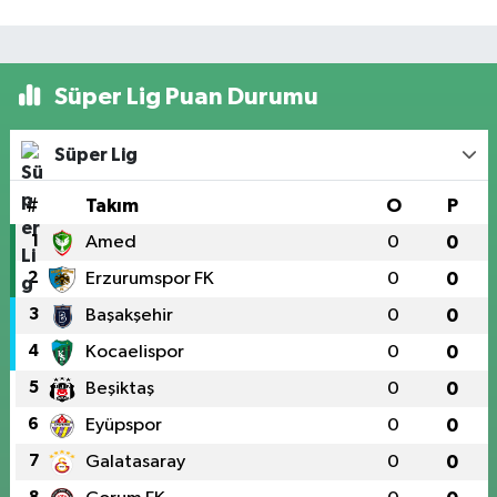
Süper Lig Puan Durumu
Süper Lig
#
Takım
O
P
1
Amed
0
0
2
Erzurumspor FK
0
0
3
Başakşehir
0
0
4
Kocaelispor
0
0
5
Beşiktaş
0
0
6
Eyüpspor
0
0
7
Galatasaray
0
0