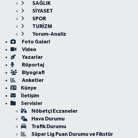
SAĞLIK
SİYASET
SPOR
TURİZM
Yorum-Analiz
Foto Galeri
Video
Yazarlar
Röportaj
Biyografi
Anketler
Künye
İletişim
Servisler
Nöbetçi Eczaneler
Hava Durumu
Trafik Durumu
Süper Lig Puan Durumu ve Fikstür