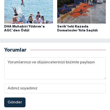
DHA Muhabiri Yıldırım'a
Serik'teki Kazada
AGC'den Ödül
Domatesler Yola Saçıldı
Yorumlar
Gönder