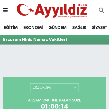
EĞİTİM
EKONOMİ
GÜNDEM
SAĞLIK
SİYASET
Erzurum Hinis Namaz Vakitleri
ERZURUM
AKŞAM VAKTINE KALAN SÜRE
01:00:14