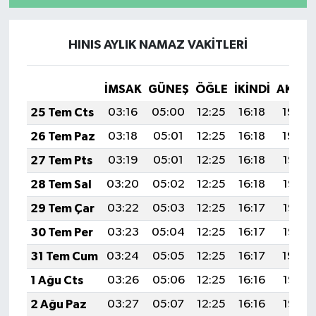
HINIS AYLIK NAMAZ VAKITLERI
İMSAK
GÜNEŞ
ÖĞLE
İKINDI
AKŞA
25 Tem Cts
03:16
05:00
12:25
16:18
19:40
26 Tem Paz
03:18
05:01
12:25
16:18
19:39
27 Tem Pts
03:19
05:01
12:25
16:18
19:38
28 Tem Sal
03:20
05:02
12:25
16:18
19:37
29 Tem Çar
03:22
05:03
12:25
16:17
19:36
30 Tem Per
03:23
05:04
12:25
16:17
19:35
31 Tem Cum
03:24
05:05
12:25
16:17
19:34
1 Ağu Cts
03:26
05:06
12:25
16:16
19:33
2 Ağu Paz
03:27
05:07
12:25
16:16
19:32