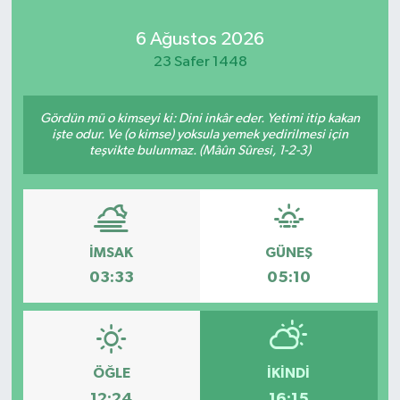
6 Ağustos 2026
23 Safer 1448
Gördün mü o kimseyi ki: Dini inkâr eder. Yetimi itip kakan
işte odur. Ve (o kimse) yoksula yemek yedirilmesi için
teşvikte bulunmaz. (Mâûn Sûresi, 1-2-3)
İMSAK
GÜNEŞ
03:33
05:10
ÖĞLE
İKINDI
12:24
16:15