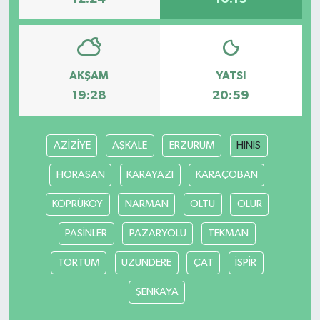
AKŞAM
YATSI
19:28
20:59
AZİZİYE
AŞKALE
ERZURUM
HINIS
HORASAN
KARAYAZI
KARAÇOBAN
KÖPRÜKÖY
NARMAN
OLTU
OLUR
PASİNLER
PAZARYOLU
TEKMAN
TORTUM
UZUNDERE
ÇAT
İSPİR
ŞENKAYA