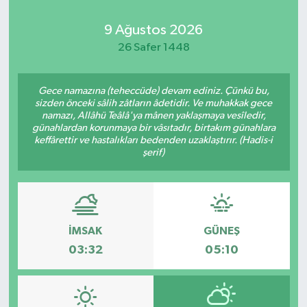
9 Ağustos 2026
26 Safer 1448
Gece namazına (teheccüde) devam ediniz. Çünkü bu,
sizden önceki sâlih zâtların âdetidir. Ve muhakkak gece
namazı, Allâhü Teâlâ'ya mânen yaklaşmaya vesîledir,
günahlardan korunmaya bir vâsıtadır, birtakım günahlara
keffârettir ve hastalıkları bedenden uzaklaştırır. (Hadis-i
şerif)
İMSAK
GÜNEŞ
03:32
05:10