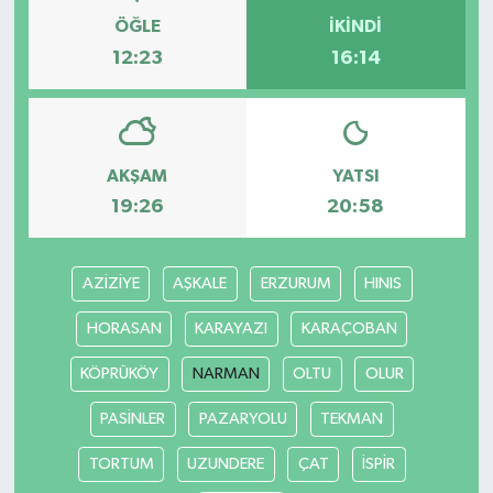
ÖĞLE
İKINDI
12:23
16:14
AKŞAM
YATSI
19:26
20:58
AZİZİYE
AŞKALE
ERZURUM
HINIS
HORASAN
KARAYAZI
KARAÇOBAN
KÖPRÜKÖY
NARMAN
OLTU
OLUR
PASİNLER
PAZARYOLU
TEKMAN
TORTUM
UZUNDERE
ÇAT
İSPİR