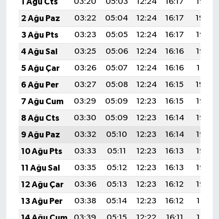
1 Ağu Cts
03:20
05:03
12:24
16:17
19:35
2 Ağu Paz
03:22
05:04
12:24
16:17
19:34
3 Ağu Pts
03:23
05:05
12:24
16:17
19:33
4 Ağu Sal
03:25
05:06
12:24
16:16
19:32
5 Ağu Çar
03:26
05:07
12:24
16:16
19:31
6 Ağu Per
03:27
05:08
12:24
16:15
19:30
7 Ağu Cum
03:29
05:09
12:23
16:15
19:28
8 Ağu Cts
03:30
05:09
12:23
16:14
19:27
9 Ağu Paz
03:32
05:10
12:23
16:14
19:26
10 Ağu Pts
03:33
05:11
12:23
16:13
19:25
11 Ağu Sal
03:35
05:12
12:23
16:13
19:23
12 Ağu Çar
03:36
05:13
12:23
16:12
19:22
13 Ağu Per
03:38
05:14
12:23
16:12
19:21
14 Ağu Cum
03:39
05:15
12:22
16:11
19:19