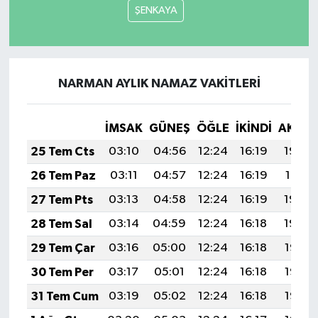
ŞENKAYA
NARMAN AYLIK NAMAZ VAKITLERI
İMSAK
GÜNEŞ
ÖĞLE
İKINDI
AKŞA
25 Tem Cts
03:10
04:56
12:24
16:19
19:42
26 Tem Paz
03:11
04:57
12:24
16:19
19:41
27 Tem Pts
03:13
04:58
12:24
16:19
19:40
28 Tem Sal
03:14
04:59
12:24
16:18
19:39
29 Tem Çar
03:16
05:00
12:24
16:18
19:38
30 Tem Per
03:17
05:01
12:24
16:18
19:37
31 Tem Cum
03:19
05:02
12:24
16:18
19:36