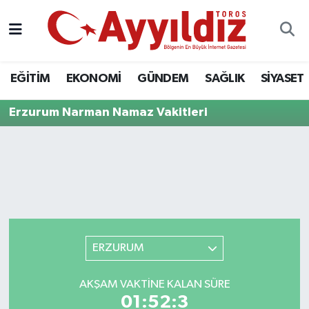
EĞİTİM
EKONOMİ
GÜNDEM
SAĞLIK
SİYASET
Erzurum Narman Namaz Vakitleri
ERZURUM
AKŞAM VAKTINE KALAN SÜRE
01:52:3