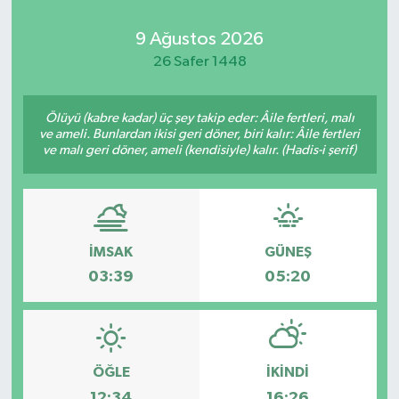
9 Ağustos 2026
26 Safer 1448
Ölüyü (kabre kadar) üç şey takip eder: Âile fertleri, malı
ve ameli. Bunlardan ikisi geri döner, biri kalır: Âile fertleri
ve malı geri döner, ameli (kendisiyle) kalır. (Hadis-i şerif)
İMSAK
GÜNEŞ
03:39
05:20
ÖĞLE
İKINDI
12:34
16:26