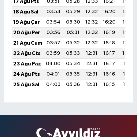
17 Ağu Pts
03:51
05:28
12:33
16:21
19:28
18 Ağu Sal
03:53
05:29
12:32
16:20
19:26
19 Ağu Çar
03:54
05:30
12:32
16:20
19:25
20 Ağu Per
03:56
05:31
12:32
16:19
19:23
21 Ağu Cum
03:57
05:32
12:32
16:18
19:22
22 Ağu Cts
03:59
05:33
12:31
16:17
19:20
23 Ağu Paz
04:00
05:34
12:31
16:17
19:19
24 Ağu Pts
04:01
05:35
12:31
16:16
19:17
25 Ağu Sal
04:03
05:36
12:31
16:15
19:16