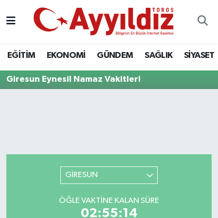
EĞİTİM
EKONOMİ
GÜNDEM
SAĞLIK
SİYASET
Giresun Eynesil Namaz Vakitleri
GİRESUN
ÖĞLE VAKTINE KALAN SÜRE
02:55:14