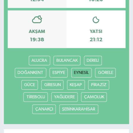
AKŞAM
YATSI
19:38
21:12
ALUCRA
BULANCAK
DERELİ
DOĞANKENT
ESPİYE
EYNESİL
GÖRELE
GÜCE
GİRESUN
KEŞAP
PİRAZİZ
TİREBOLU
YAĞLIDERE
ÇAMOLUK
ÇANAKÇI
ŞEBİNKARAHİSAR