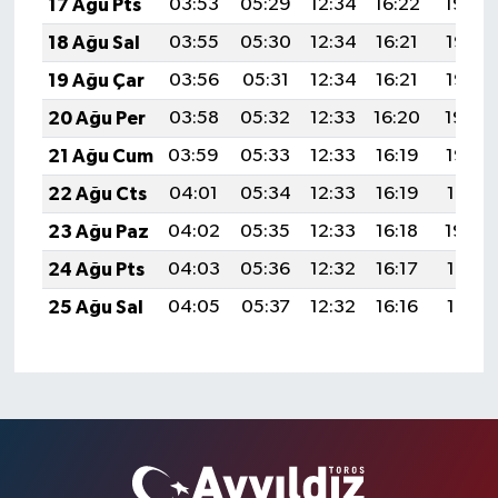
17 Ağu Pts
03:53
05:29
12:34
16:22
19:29
18 Ağu Sal
03:55
05:30
12:34
16:21
19:27
19 Ağu Çar
03:56
05:31
12:34
16:21
19:26
20 Ağu Per
03:58
05:32
12:33
16:20
19:24
21 Ağu Cum
03:59
05:33
12:33
16:19
19:23
22 Ağu Cts
04:01
05:34
12:33
16:19
19:21
23 Ağu Paz
04:02
05:35
12:33
16:18
19:20
24 Ağu Pts
04:03
05:36
12:32
16:17
19:18
25 Ağu Sal
04:05
05:37
12:32
16:16
19:17