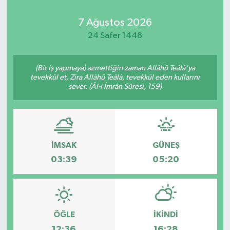
7 Ağustos 2026
24 Safer 1448
(Bir iş yapmaya) azmettiğin zaman Allâhü Teâlâ'ya
tevekkül et. Zira Allâhü Teâlâ, tevekkül eden kullarını
sever. (Âl-i İmrân Sûresi, 159)
İMSAK
GÜNEŞ
03:39
05:20
ÖĞLE
İKINDI
12:36
16:28