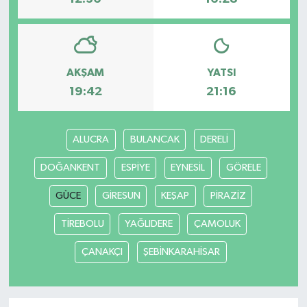
AKŞAM
YATSI
19:42
21:16
ALUCRA
BULANCAK
DERELİ
DOĞANKENT
ESPİYE
EYNESİL
GÖRELE
GÜCE
GİRESUN
KEŞAP
PİRAZİZ
TİREBOLU
YAĞLIDERE
ÇAMOLUK
ÇANAKÇI
ŞEBİNKARAHİSAR