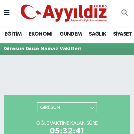
EĞİTİM
EKONOMİ
GÜNDEM
SAĞLIK
SİYASET
Giresun Güce Namaz Vakitleri
GİRESUN
ÖĞLE VAKTINE KALAN SÜRE
05:32:41