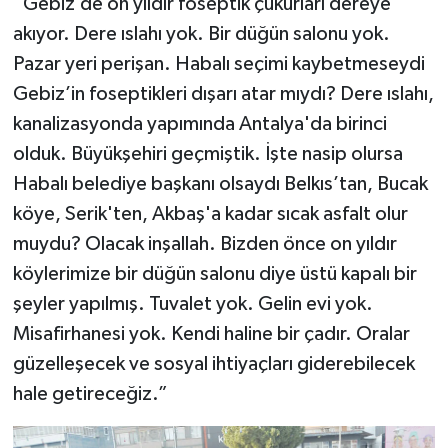
“Gebiz’de on yıldır foseptik çukurları dereye
akıyor. Dere ıslahı yok. Bir düğün salonu yok.
Pazar yeri perişan. Habalı seçimi kaybetmeseydi
Gebiz’in foseptikleri dışarı atar mıydı? Dere ıslahı,
kanalizasyonda yapımında Antalya'da birinci
olduk. Büyükşehiri geçmiştik. İşte nasip olursa
Habalı belediye başkanı olsaydı Belkıs’tan, Bucak
köye, Serik'ten, Akbaş'a kadar sıcak asfalt olur
muydu? Olacak inşallah. Bizden önce on yıldır
köylerimize bir düğün salonu diye üstü kapalı bir
şeyler yapılmış. Tuvalet yok. Gelin evi yok.
Misafirhanesi yok. Kendi haline bir çadır. Oralar
güzelleşecek ve sosyal ihtiyaçları giderebilecek
hale getireceğiz.”