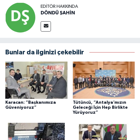
EDITÖR HAKKINDA
DÖNDÜ ŞAHİN
Bunlar da ilginizi çekebilir
Karacan: “Başkanımıza
Tütüncü, “Antalya’mızın
Güveniyoruz”
Geleceği İçin Hep Birlikte
Yürüyoruz”