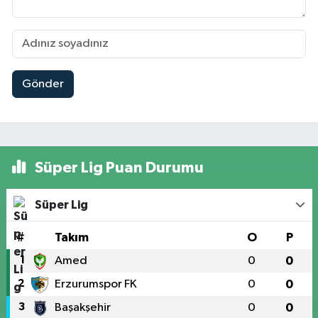
Gönder
Süper Lig Puan Durumu
Süper Lig
#
Takım
O
P
1
Amed
0
0
2
Erzurumspor FK
0
0
3
Başakşehir
0
0