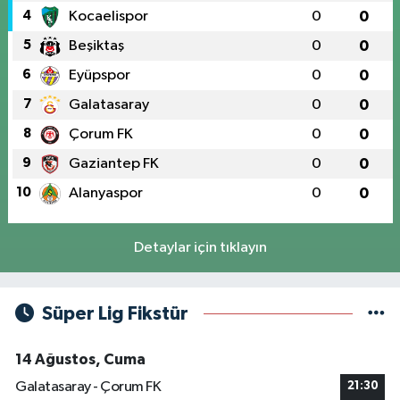
4
Kocaelispor
0
0
5
Beşiktaş
0
0
6
Eyüpspor
0
0
7
Galatasaray
0
0
8
Çorum FK
0
0
9
Gaziantep FK
0
0
10
Alanyaspor
0
0
Detaylar için tıklayın
Süper Lig Fikstür
14 Ağustos, Cuma
Galatasaray - Çorum FK
21:30