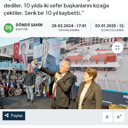
dediler. 10 yılda iki sefer başkanlarını kızağa
çektiler. Serik bir 10 yıl kaybetti.”
DÖNDÜ ŞAHİN
29.02.2024 - 17:01
03.01.2025 - 12:4
EDITÖR
YAYINLANMA
GÜNCELLEME
Paylaş
-
+
A
A