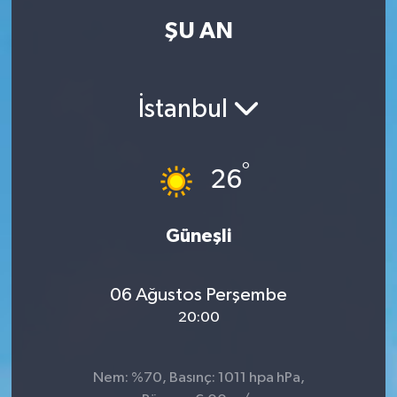
ŞU AN
İstanbul
°
26
Güneşli
06 Ağustos Perşembe
20:00
Nem: %70, Basınç: 1011 hpa hPa,