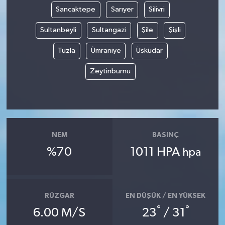
Sancaktepe
Sarıyer
Silivri
Sultanbeyli
Sultangazi
Şile
Şişli
Tuzla
Ümraniye
Üsküdar
Zeytinburnu
NEM
BASINÇ
%70
1011 HPA
hpa
RÜZGAR
EN DÜŞÜK / EN YÜKSEK
°
°
6.00 M/S
23
/ 31