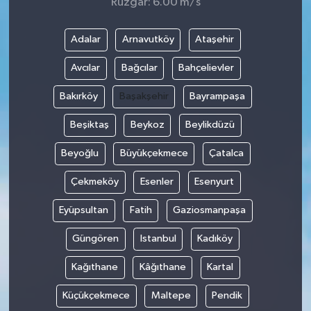
Rüzgar: 6.00 m/s
Adalar
Arnavutköy
Ataşehir
Avcılar
Bağcılar
Bahçelievler
Bakırköy
Başakşehir
Bayrampaşa
Beşiktaş
Beykoz
Beylikdüzü
Beyoğlu
Büyükçekmece
Çatalca
Çekmeköy
Esenler
Esenyurt
Eyüpsultan
Fatih
Gaziosmanpaşa
Güngören
Istanbul
Kadıköy
Kağıthane
Kâğıthane
Kartal
Küçükçekmece
Maltepe
Pendik