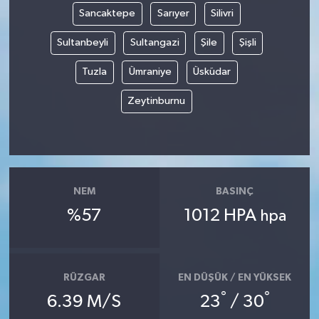
Sancaktepe
Sarıyer
Silivri
Sultanbeyli
Sultangazi
Şile
Şişli
Tuzla
Ümraniye
Üsküdar
Zeytinburnu
NEM
BASINÇ
%57
1012 HPA
hpa
RÜZGAR
EN DÜŞÜK / EN YÜKSEK
°
°
6.39 M/S
23
/ 30