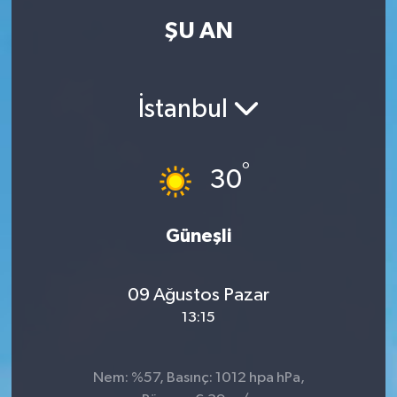
ŞU AN
İstanbul
°
30
Güneşli
09 Ağustos Pazar
13:15
Nem: %57, Basınç: 1012 hpa hPa,