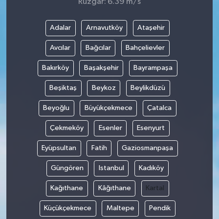
Rüzgar: 6.39 m/s
Adalar
Arnavutköy
Ataşehir
Avcılar
Bağcılar
Bahçelievler
Bakırköy
Başakşehir
Bayrampaşa
Beşiktaş
Beykoz
Beylikdüzü
Beyoğlu
Büyükçekmece
Çatalca
Çekmeköy
Esenler
Esenyurt
Eyüpsultan
Fatih
Gaziosmanpaşa
Güngören
Istanbul
Kadıköy
Kağıthane
Kâğıthane
Kartal
Küçükçekmece
Maltepe
Pendik