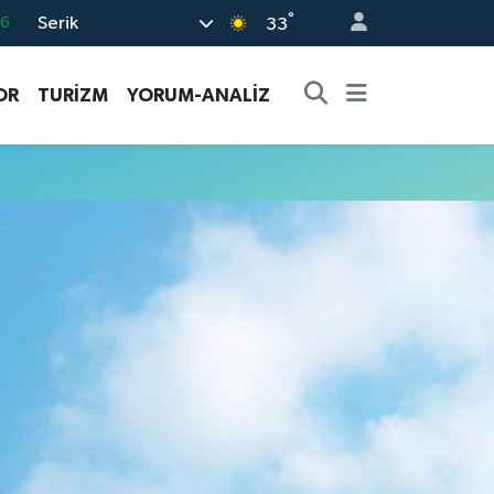
°
Serik
06
33
.1
OR
TURİZM
YORUM-ANALİZ
21
32
8
69