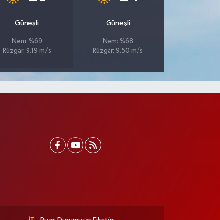
Güneşli
Güneşli
Nem: %69
Nem: %68
Rüzgar: 9.19 m/s
Rüzgar: 9.50 m/s
Puan Durumu ve Fikstür