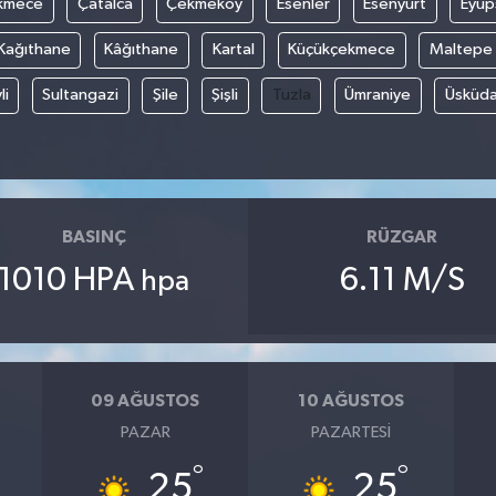
kmece
Çatalca
Çekmeköy
Esenler
Esenyurt
Eyüp
Kağıthane
Kâğıthane
Kartal
Küçükçekmece
Maltepe
li
Sultangazi
Şile
Şişli
Tuzla
Ümraniye
Üsküda
BASINÇ
RÜZGAR
1010 HPA
6.11 M/S
hpa
09 AĞUSTOS
10 AĞUSTOS
PAZAR
PAZARTESI
°
°
25
25