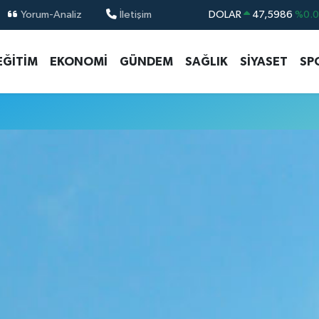
Yorum-Analiz
İletişim
DOLAR
47,5986
%0.
EURO
55,0700
%0
EĞİTİM
EKONOMİ
GÜNDEM
SAĞLIK
SİYASET
SP
STERLİN
64,2438
%0.
GRAM ALTIN
6513.94
%0.
BİST100
13.768
%4
BITCOIN
64.602,05
%0.