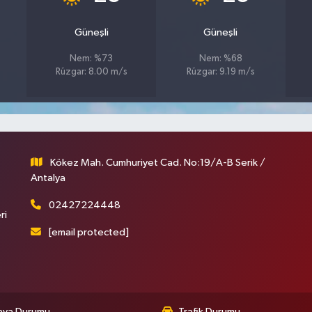
Güneşli
Güneşli
Nem: %73
Nem: %68
Rüzgar: 8.00 m/s
Rüzgar: 9.19 m/s
Kökez Mah. Cumhuriyet Cad. No:19/A-B Serik /
Antalya
02427224448
ri
[email protected]
ava Durumu
Trafik Durumu