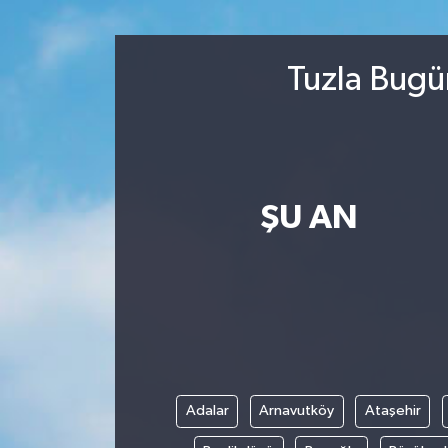
Tuzla Bugü
ŞU AN
Adalar
Arnavutköy
Ataşehir