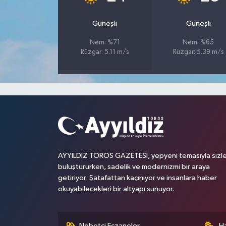
Güneşli
Güneşli
Nem: %71
Nem: %65
Rüzgar: 5.11 m/s
Rüzgar: 5.39 m/s
AYYILDIZ TOROS GAZETESİ, yepyeni temasıyla sizle
buluştururken, sadelik ve modernizmi bir araya
getiriyor. Şatafattan kaçınıyor ve insanlara haber
okuyabilecekleri bir altyapı sunuyor.
Nöbetçi Eczaneler
H