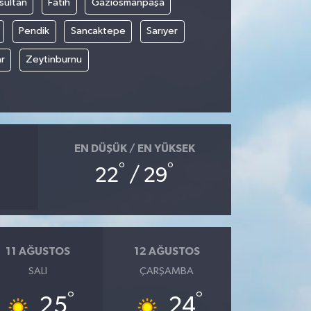
sultan
Fatih
Gaziosmanpaşa
Pendik
Sancaktepe
Sarıyer
r
Zeytinburnu
EN DÜŞÜK / EN YÜKSEK
°
°
22
/ 29
11 AĞUSTOS
12 AĞUSTOS
SALI
ÇARŞAMBA
°
°
25
24