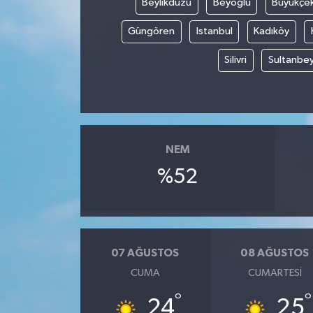
Beylikdüzü
Beyoğlu
Büyükçe
Güngören
Istanbul
Kadıköy
Silivri
Sultanbey
NEM
%52
07 AĞUSTOS
08 AĞUSTOS
CUMA
CUMARTESI
°
°
24
25