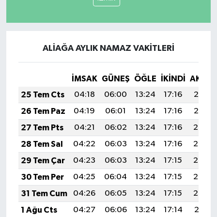
ALİAĞA AYLIK NAMAZ VAKITLERI
İMSAK
GÜNEŞ
ÖĞLE
İKINDI
AKŞA
25 Tem Cts
04:18
06:00
13:24
17:16
20:37
26 Tem Paz
04:19
06:01
13:24
17:16
20:37
27 Tem Pts
04:21
06:02
13:24
17:16
20:36
28 Tem Sal
04:22
06:03
13:24
17:16
20:35
29 Tem Çar
04:23
06:03
13:24
17:15
20:34
30 Tem Per
04:25
06:04
13:24
17:15
20:33
31 Tem Cum
04:26
06:05
13:24
17:15
20:32
1 Ağu Cts
04:27
06:06
13:24
17:14
20:31