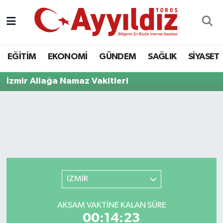
EĞİTİM
EKONOMİ
GÜNDEM
SAĞLIK
SİYASET
İzmir Aliağa Namaz Vakitleri
İZMİR
AKŞAM VAKTINE KALAN SÜRE
00:14:23