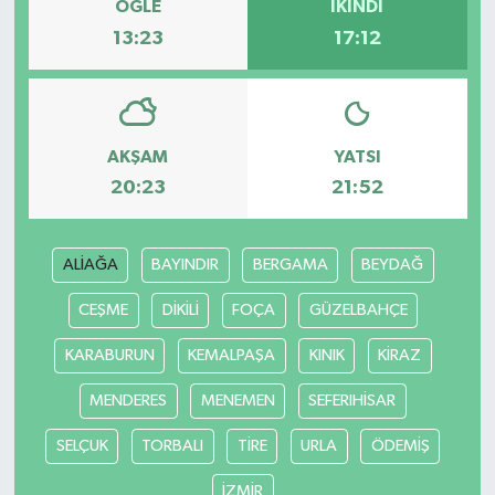
ÖĞLE
İKINDI
13:23
17:12
AKŞAM
YATSI
20:23
21:52
ALİAĞA
BAYINDIR
BERGAMA
BEYDAĞ
CEŞME
DİKİLİ
FOÇA
GÜZELBAHÇE
KARABURUN
KEMALPAŞA
KINIK
KİRAZ
MENDERES
MENEMEN
SEFERIHİSAR
SELÇUK
TORBALI
TİRE
URLA
ÖDEMİŞ
İZMİR