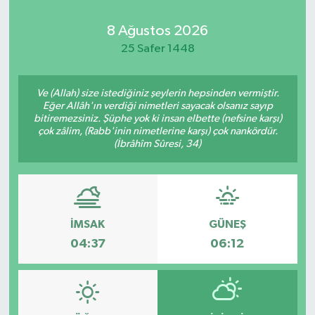
8 Ağustos 2026
25 Safer 1448
Ve (Allah) size istediğiniz şeylerin hepsinden vermiştir.
Eğer Allâh'ın verdiği nimetleri sayacak olsanız sayıp
bitiremezsiniz. Şüphe yok ki insan elbette (nefsine karşı)
çok zâlim, (Rabb'inin nimetlerine karşı) çok nankördür.
(İbrâhîm Sûresi, 34)
İMSAK
GÜNEŞ
04:37
06:12