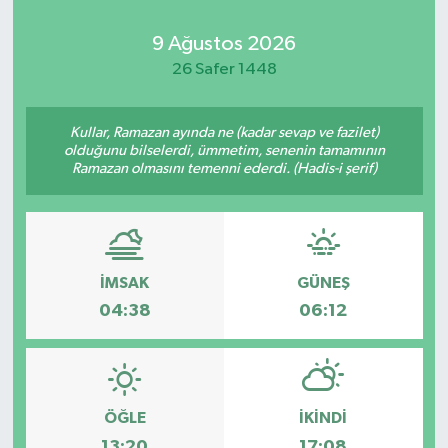
9 Ağustos 2026
26 Safer 1448
Kullar, Ramazan ayında ne (kadar sevap ve fazilet)
olduğunu bilselerdi, ümmetim, senenin tamamının
Ramazan olmasını temenni ederdi. (Hadis-i şerif)
İMSAK
GÜNEŞ
04:38
06:12
ÖĞLE
İKINDI
13:20
17:08