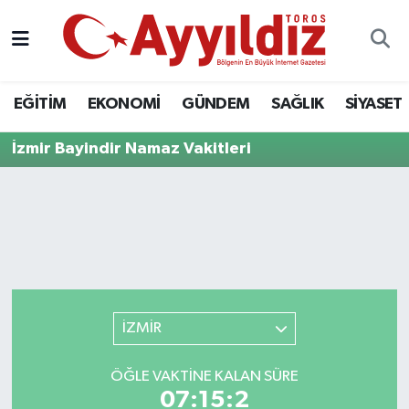
EĞİTİM
EKONOMİ
GÜNDEM
SAĞLIK
SİYASET
İzmir Bayindir Namaz Vakitleri
İZMİR
ÖĞLE VAKTINE KALAN SÜRE
07:15:2