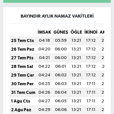
BAYINDIR AYLIK NAMAZ VAKITLERI
İMSAK
GÜNEŞ
ÖĞLE
İKINDI
AKŞA
25 Tem Cts
04:18
05:59
13:21
17:12
20:33
26 Tem Paz
04:20
06:00
13:21
17:12
20:32
27 Tem Pts
04:21
06:00
13:21
17:12
20:32
28 Tem Sal
04:22
06:01
13:21
17:12
20:31
29 Tem Çar
04:24
06:02
13:21
17:12
20:30
30 Tem Per
04:25
06:03
13:21
17:11
20:29
31 Tem Cum
04:26
06:04
13:21
17:11
20:28
1 Ağu Cts
04:27
06:05
13:21
17:11
20:27
2 Ağu Paz
04:29
06:06
13:21
17:11
20:26