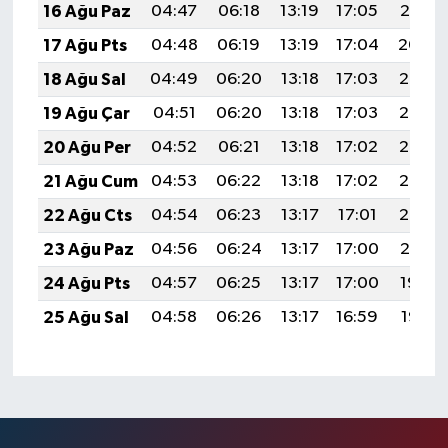
16 Ağu Paz
04:47
06:18
13:19
17:05
20:10
17 Ağu Pts
04:48
06:19
13:19
17:04
20:09
18 Ağu Sal
04:49
06:20
13:18
17:03
20:07
19 Ağu Çar
04:51
06:20
13:18
17:03
20:06
20 Ağu Per
04:52
06:21
13:18
17:02
20:05
21 Ağu Cum
04:53
06:22
13:18
17:02
20:03
22 Ağu Cts
04:54
06:23
13:17
17:01
20:02
23 Ağu Paz
04:56
06:24
13:17
17:00
20:01
24 Ağu Pts
04:57
06:25
13:17
17:00
19:59
25 Ağu Sal
04:58
06:26
13:17
16:59
19:58