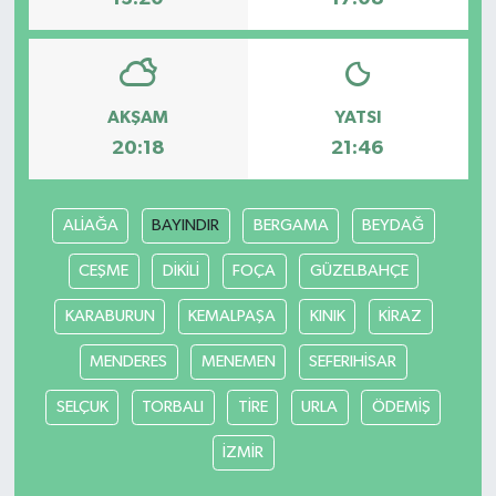
AKŞAM
YATSI
20:18
21:46
ALİAĞA
BAYINDIR
BERGAMA
BEYDAĞ
CEŞME
DİKİLİ
FOÇA
GÜZELBAHÇE
KARABURUN
KEMALPAŞA
KINIK
KİRAZ
MENDERES
MENEMEN
SEFERIHİSAR
SELÇUK
TORBALI
TİRE
URLA
ÖDEMİŞ
İZMİR