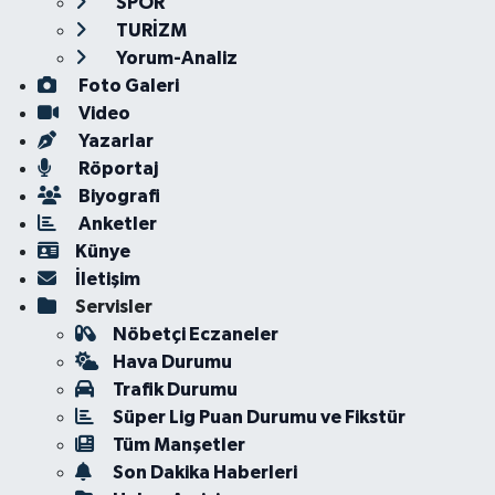
SPOR
TURİZM
Yorum-Analiz
Foto Galeri
Video
Yazarlar
Röportaj
Biyografi
Anketler
Künye
İletişim
Servisler
Nöbetçi Eczaneler
Hava Durumu
Trafik Durumu
Süper Lig Puan Durumu ve Fikstür
Tüm Manşetler
Son Dakika Haberleri