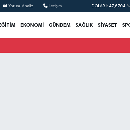
Yorum-Analiz
İletişim
DOLAR
47,6704
%
EURO
55,0406
%-0.
EĞİTİM
EKONOMİ
GÜNDEM
SAĞLIK
SİYASET
SP
STERLİN
64,2143
%
GRAM ALTIN
6510.40
%0.4
BİST100
13.799
%7
BITCOIN
64.225,61
%-0.