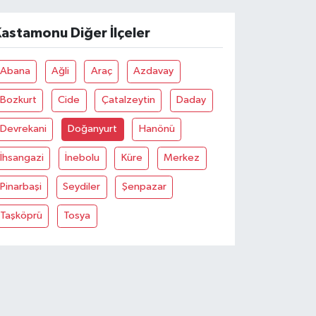
astamonu Diğer İlçeler
Abana
Ağli
Araç
Azdavay
Bozkurt
Cide
Çatalzeytin
Daday
Devrekani
Doğanyurt
Hanönü
İhsangazi
İnebolu
Küre
Merkez
Pinarbaşi
Seydiler
Şenpazar
Taşköprü
Tosya