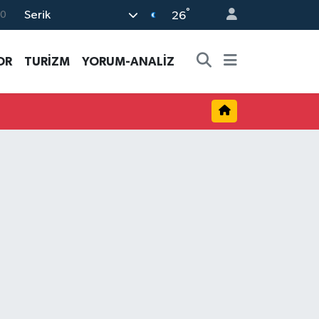
°
Serik
0
26
08
OR
TURİZM
YORUM-ANALİZ
0
5
0
63