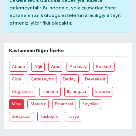
beklenmedik durumlar nedeniyle nöbete
gelemeyebilir. Bu nedenle, yola çıkmadan önce
eczanenin açık olduğunu telefon aracılığıyla teyit
etmeniz iyi bir fikir olacaktır.
Kastamonu Diğer İlçeler
Abana
Ağli
Araç
Azdavay
Bozkurt
Cide
Çatalzeytin
Daday
Devrekani
Doğanyurt
Hanönü
İhsangazi
İnebolu
Küre
Merkez
Pinarbaşi
Seydiler
Şenpazar
Taşköprü
Tosya