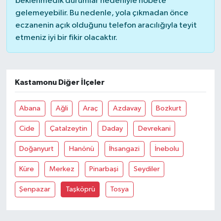
beklenmedik durumlar nedeniyle nöbete
gelemeyebilir. Bu nedenle, yola çıkmadan önce
eczanenin açık olduğunu telefon aracılığıyla teyit
etmeniz iyi bir fikir olacaktır.
Kastamonu Diğer İlçeler
Abana
Ağli
Araç
Azdavay
Bozkurt
Cide
Çatalzeytin
Daday
Devrekani
Doğanyurt
Hanönü
İhsangazi
İnebolu
Küre
Merkez
Pinarbaşi
Seydiler
Şenpazar
Taşköprü
Tosya