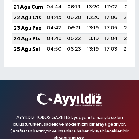
21 Ağu Cum
04:44
06:19
13:20
17:07
20:11
22 Ağu Cts
04:45
06:20
13:20
17:06
20:09
23 Ağu Paz
04:47
06:21
13:19
17:05
20:07
24 Ağu Pts
04:48
06:22
13:19
17:04
20:06
25 Ağu Sal
04:50
06:23
13:19
17:03
20:04
AYYILDIZ TOROS GAZETESİ, yepyeni temasıyla sizleri
buluştururken, sadelik ve modernizmi bir araya getiriyor.
Şatafattan kaçınıyor ve insanlara haber okuyabilecekleri bir
altyapı sunuyor.