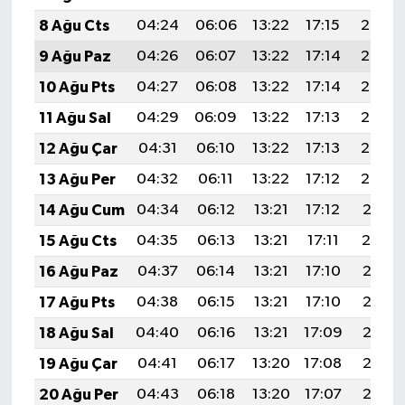
8 Ağu Cts
04:24
06:06
13:22
17:15
20:29
9 Ağu Paz
04:26
06:07
13:22
17:14
20:27
10 Ağu Pts
04:27
06:08
13:22
17:14
20:26
11 Ağu Sal
04:29
06:09
13:22
17:13
20:25
12 Ağu Çar
04:31
06:10
13:22
17:13
20:23
13 Ağu Per
04:32
06:11
13:22
17:12
20:22
14 Ağu Cum
04:34
06:12
13:21
17:12
20:21
15 Ağu Cts
04:35
06:13
13:21
17:11
20:19
16 Ağu Paz
04:37
06:14
13:21
17:10
20:18
17 Ağu Pts
04:38
06:15
13:21
17:10
20:16
18 Ağu Sal
04:40
06:16
13:21
17:09
20:15
19 Ağu Çar
04:41
06:17
13:20
17:08
20:13
20 Ağu Per
04:43
06:18
13:20
17:07
20:12