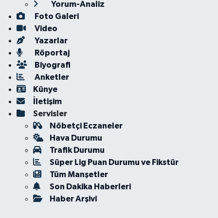
Yorum-Analiz
Foto Galeri
Video
Yazarlar
Röportaj
Biyografi
Anketler
Künye
İletişim
Servisler
Nöbetçi Eczaneler
Hava Durumu
Trafik Durumu
Süper Lig Puan Durumu ve Fikstür
Tüm Manşetler
Son Dakika Haberleri
Haber Arşivi