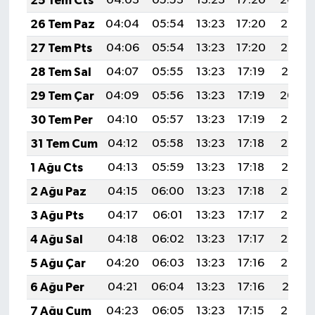
25 Tem Cts
04:03
05:53
13:23
17:20
20:44
26 Tem Paz
04:04
05:54
13:23
17:20
20:43
27 Tem Pts
04:06
05:54
13:23
17:20
20:42
28 Tem Sal
04:07
05:55
13:23
17:19
20:41
29 Tem Çar
04:09
05:56
13:23
17:19
20:40
30 Tem Per
04:10
05:57
13:23
17:19
20:39
31 Tem Cum
04:12
05:58
13:23
17:18
20:38
1 Ağu Cts
04:13
05:59
13:23
17:18
20:37
2 Ağu Paz
04:15
06:00
13:23
17:18
20:36
3 Ağu Pts
04:17
06:01
13:23
17:17
20:35
4 Ağu Sal
04:18
06:02
13:23
17:17
20:33
5 Ağu Çar
04:20
06:03
13:23
17:16
20:32
6 Ağu Per
04:21
06:04
13:23
17:16
20:31
7 Ağu Cum
04:23
06:05
13:23
17:15
20:30