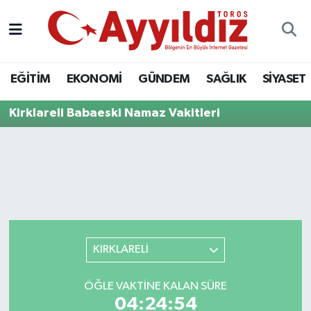
EĞİTİM
EKONOMİ
GÜNDEM
SAĞLIK
SİYASET
Kirklareli Babaeski Namaz Vakitleri
KIRKLARELİ
ÖĞLE VAKTINE KALAN SÜRE
04:24:54