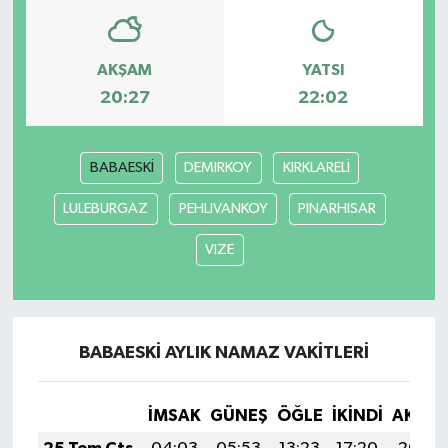
AKŞAM
YATSI
20:27
22:02
BABAESKİ
DEMIRKOY
KIRKLARELİ
LULEBURGAZ
PEHLIVANKOY
PINARHISAR
VIZE
BABAESKİ AYLIK NAMAZ VAKITLERI
İMSAK
GÜNEŞ
ÖĞLE
İKINDI
AKŞA