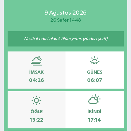
9 Ağustos 2026
26 Safer 1448
Nasihat edici olarak ölüm yeter. (Hadis-i şerif)
İMSAK
GÜNEŞ
04:26
06:07
ÖĞLE
İKINDI
13:22
17:14