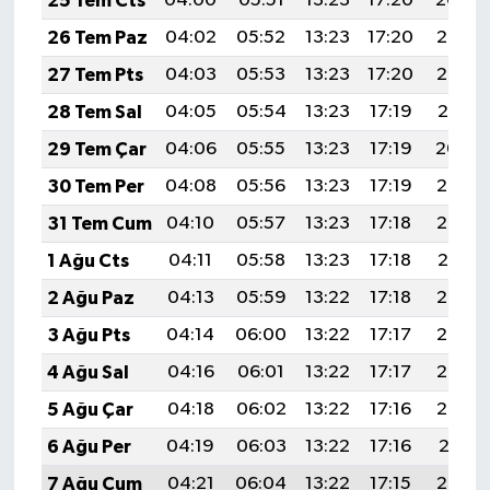
25 Tem Cts
04:00
05:51
13:23
17:20
20:44
26 Tem Paz
04:02
05:52
13:23
17:20
20:43
27 Tem Pts
04:03
05:53
13:23
17:20
20:42
28 Tem Sal
04:05
05:54
13:23
17:19
20:41
29 Tem Çar
04:06
05:55
13:23
17:19
20:40
30 Tem Per
04:08
05:56
13:23
17:19
20:39
31 Tem Cum
04:10
05:57
13:23
17:18
20:38
1 Ağu Cts
04:11
05:58
13:23
17:18
20:37
2 Ağu Paz
04:13
05:59
13:22
17:18
20:36
3 Ağu Pts
04:14
06:00
13:22
17:17
20:35
4 Ağu Sal
04:16
06:01
13:22
17:17
20:34
5 Ağu Çar
04:18
06:02
13:22
17:16
20:32
6 Ağu Per
04:19
06:03
13:22
17:16
20:31
7 Ağu Cum
04:21
06:04
13:22
17:15
20:30