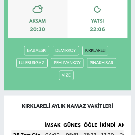
AKŞAM
YATSI
20:30
22:06
BABAESKİ
DEMIRKOY
KIRKLARELİ
LULEBURGAZ
PEHLIVANKOY
PINARHISAR
VIZE
KIRKLARELİ AYLIK NAMAZ VAKITLERI
İMSAK
GÜNEŞ
ÖĞLE
İKINDI
AKŞA