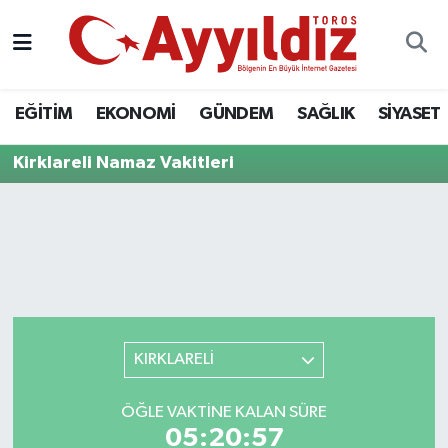
EĞİTİM
EKONOMİ
GÜNDEM
SAĞLIK
SİYASET
Kirklareli Namaz Vakitleri
KIRKLARELİ
ÖĞLE VAKTINE KALAN SÜRE
05:20:57