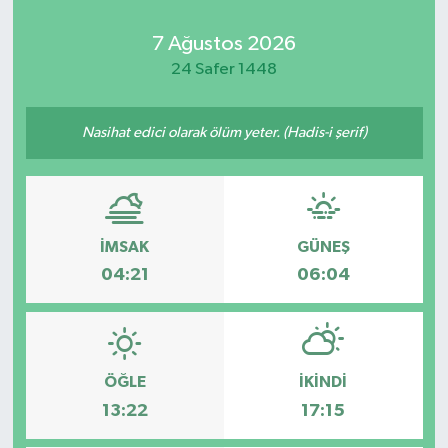
7 Ağustos 2026
24 Safer 1448
Nasihat edici olarak ölüm yeter. (Hadis-i şerif)
İMSAK
GÜNEŞ
04:21
06:04
ÖĞLE
İKINDI
13:22
17:15