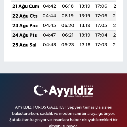
21 Ağu Cum
04:42
06:18
13:19
17:06
20:10
22 Ağu Cts
04:44
06:19
13:19
17:06
20:09
23 Ağu Paz
04:45
06:20
13:19
17:05
20:07
24 Ağu Pts
04:47
06:21
13:19
17:04
20:06
25 Ağu Sal
04:48
06:23
13:18
17:03
20:04
AYYILDIZ TOROS GAZETESİ, yepyeni temasıyla sizleri
buluştururken, sadelik ve modernizmi bir araya getiriyor.
Şatafattan kaçınıyor ve insanlara haber okuyabilecekleri bir
altyapı sunuyor.