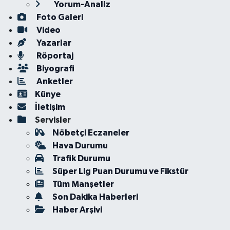
Yorum-Analiz
Foto Galeri
Video
Yazarlar
Röportaj
Biyografi
Anketler
Künye
İletişim
Servisler
Nöbetçi Eczaneler
Hava Durumu
Trafik Durumu
Süper Lig Puan Durumu ve Fikstür
Tüm Manşetler
Son Dakika Haberleri
Haber Arşivi