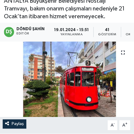
ANTALYA Büyükşehir Belediyesi Nostalji
Tramvayı, bakım onarım çalışmaları nedeniyle 21
Ocak'tan itibaren hizmet veremeyecek.
DÖNDÜ ŞAHİN
19.01.2024 - 15:51
41
EDITÖR
YAYINLANMA
GÖSTERIM
OKU
Paylaş
-
+
A
A