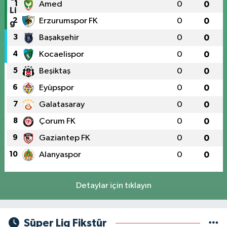
1
Amed
0
0
2
Erzurumspor FK
0
0
3
Başakşehir
0
0
4
Kocaelispor
0
0
5
Beşiktaş
0
0
6
Eyüpspor
0
0
7
Galatasaray
0
0
8
Çorum FK
0
0
9
Gaziantep FK
0
0
10
Alanyaspor
0
0
Detaylar için tıklayın
Süper Lig Fikstür