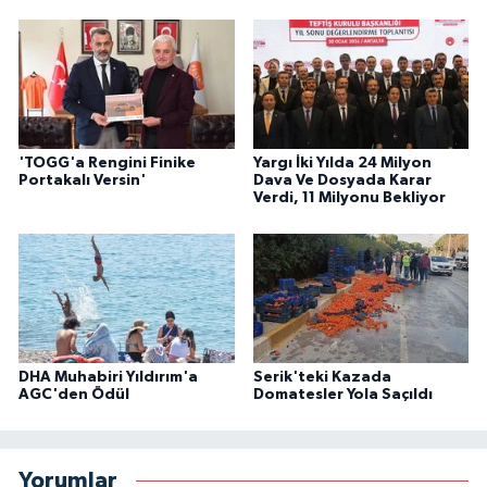
'TOGG'a Rengini Finike
Yargı İki Yılda 24 Milyon
Portakalı Versin'
Dava Ve Dosyada Karar
Verdi, 11 Milyonu Bekliyor
DHA Muhabiri Yıldırım'a
Serik'teki Kazada
AGC'den Ödül
Domatesler Yola Saçıldı
Yorumlar