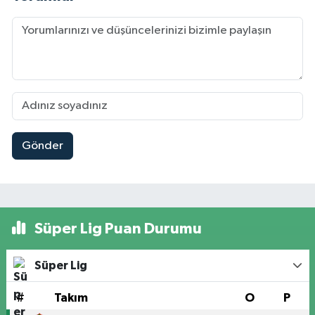
Gönder
Süper Lig Puan Durumu
Süper Lig
#
Takım
O
P