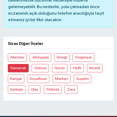
beklenmedik durumlar nedeniyle nöbete
gelemeyebilir. Bu nedenle, yola çıkmadan önce
eczanenin açık olduğunu telefon aracılığıyla teyit
etmeniz iyi bir fikir olacaktır.
Sivas Diğer İlçeler
Akincilar
Altinyayla
Divriği
Doğanşar
Gemerek
Gölova
Gürün
Hafik
İmranli
Kangal
Koyulhisar
Merkez
Suşehri
Şarkişla
Ulaş
Yildizeli
Zara