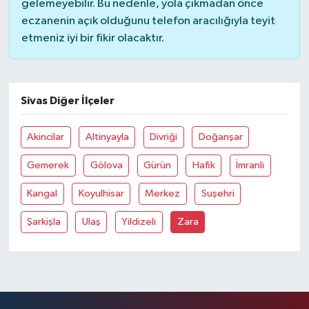
gelemeyebilir. Bu nedenle, yola çıkmadan önce
eczanenin açık olduğunu telefon aracılığıyla teyit
etmeniz iyi bir fikir olacaktır.
Sivas Diğer İlçeler
Akincilar
Altinyayla
Divriği
Doğanşar
Gemerek
Gölova
Gürün
Hafik
İmranli
Kangal
Koyulhisar
Merkez
Suşehri
Şarkişla
Ulaş
Yildizeli
Zara