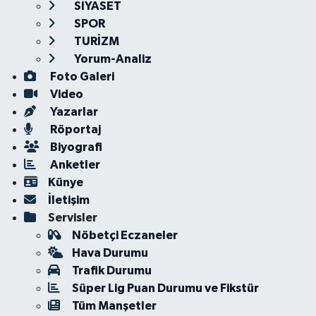
SİYASET
SPOR
TURİZM
Yorum-Analiz
Foto Galeri
Video
Yazarlar
Röportaj
Biyografi
Anketler
Künye
İletişim
Servisler
Nöbetçi Eczaneler
Hava Durumu
Trafik Durumu
Süper Lig Puan Durumu ve Fikstür
Tüm Manşetler