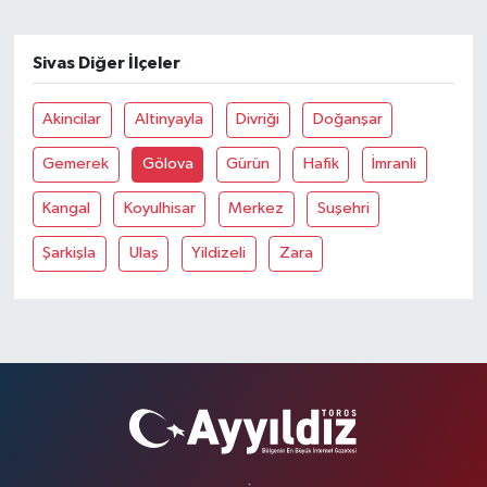
Sivas Diğer İlçeler
Akincilar
Altinyayla
Divriği
Doğanşar
Gemerek
Gölova
Gürün
Hafik
İmranli
Kangal
Koyulhisar
Merkez
Suşehri
Şarkişla
Ulaş
Yildizeli
Zara