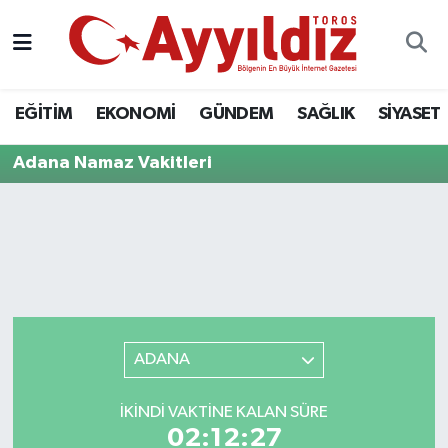
EĞİTİM
EKONOMİ
GÜNDEM
SAĞLIK
SİYASET
Adana Namaz Vakitleri
ADANA
İKINDI VAKTINE KALAN SÜRE
02:12:27