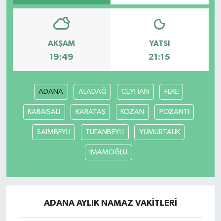
AKŞAM
YATSI
19:49
21:15
ADANA
ALADAĞ
CEYHAN
FEKE
KARAISALI
KARATAŞ
KOZAN
POZANTI
SAİMBEYLİ
TUFANBEYLİ
YUMURTALIK
İMAMOĞLU
ADANA AYLIK NAMAZ VAKITLERI