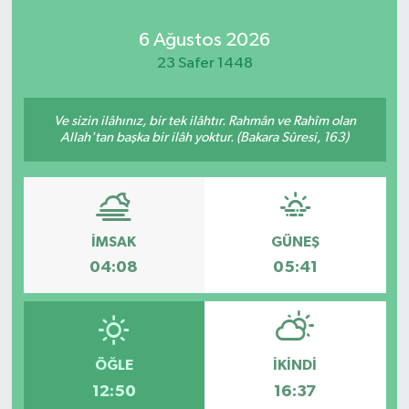
6 Ağustos 2026
23 Safer 1448
Ve sizin ilâhınız, bir tek ilâhtır. Rahmân ve Rahîm olan
Allah'tan başka bir ilâh yoktur. (Bakara Sûresi, 163)
İMSAK
GÜNEŞ
04:08
05:41
ÖĞLE
İKINDI
12:50
16:37