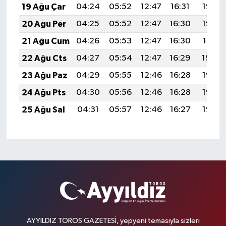
19 Ağu Çar
04:24
05:52
12:47
16:31
19:33
20 Ağu Per
04:25
05:52
12:47
16:30
19:32
21 Ağu Cum
04:26
05:53
12:47
16:30
19:31
22 Ağu Cts
04:27
05:54
12:47
16:29
19:29
23 Ağu Paz
04:29
05:55
12:46
16:28
19:28
24 Ağu Pts
04:30
05:56
12:46
16:28
19:27
25 Ağu Sal
04:31
05:57
12:46
16:27
19:25
AYYILDIZ TOROS GAZETESİ, yepyeni temasıyla sizleri