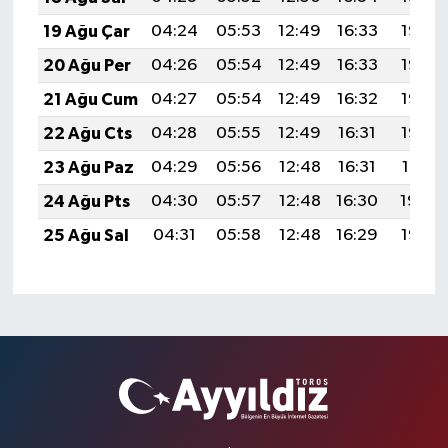
19 Ağu Çar
04:24
05:53
12:49
16:33
19:36
20 Ağu Per
04:26
05:54
12:49
16:33
19:35
21 Ağu Cum
04:27
05:54
12:49
16:32
19:33
22 Ağu Cts
04:28
05:55
12:49
16:31
19:32
23 Ağu Paz
04:29
05:56
12:48
16:31
19:31
24 Ağu Pts
04:30
05:57
12:48
16:30
19:29
25 Ağu Sal
04:31
05:58
12:48
16:29
19:28