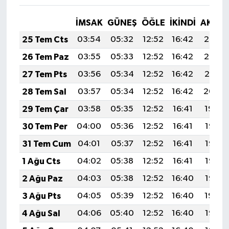
İMSAK
GÜNEŞ
ÖĞLE
İKINDI
AKŞA
25 Tem Cts
03:54
05:32
12:52
16:42
20:02
26 Tem Paz
03:55
05:33
12:52
16:42
20:02
27 Tem Pts
03:56
05:34
12:52
16:42
20:01
28 Tem Sal
03:57
05:34
12:52
16:42
20:00
29 Tem Çar
03:58
05:35
12:52
16:41
19:59
30 Tem Per
04:00
05:36
12:52
16:41
19:58
31 Tem Cum
04:01
05:37
12:52
16:41
19:57
1 Ağu Cts
04:02
05:38
12:52
16:41
19:56
2 Ağu Paz
04:03
05:38
12:52
16:40
19:55
3 Ağu Pts
04:05
05:39
12:52
16:40
19:54
4 Ağu Sal
04:06
05:40
12:52
16:40
19:53