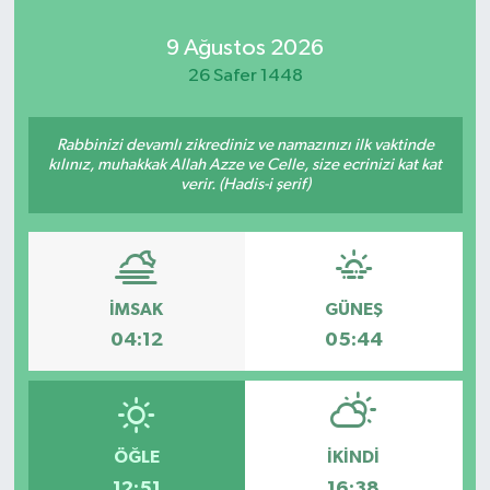
9 Ağustos 2026
26 Safer 1448
Rabbinizi devamlı zikrediniz ve namazınızı ilk vaktinde
kılınız, muhakkak Allah Azze ve Celle, size ecrinizi kat kat
verir. (Hadis-i şerif)
İMSAK
GÜNEŞ
04:12
05:44
ÖĞLE
İKINDI
12:51
16:38