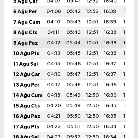
5 Ağu Çar
04:07
05:41
12:52
16:40
19:52
6 Ağu Per
04:08
05:42
12:52
16:39
19:51
7 Ağu Cum
04:10
05:43
12:51
16:39
19:50
8 Ağu Cts
04:11
05:43
12:51
16:38
19:49
9 Ağu Paz
04:12
05:44
12:51
16:38
19:48
10 Ağu Pts
04:13
05:45
12:51
16:38
19:47
11 Ağu Sal
04:15
05:46
12:51
16:37
19:46
12 Ağu Çar
04:16
05:47
12:51
16:37
19:45
13 Ağu Per
04:17
05:48
12:51
16:36
19:43
14 Ağu Cum
04:18
05:49
12:50
16:36
19:42
15 Ağu Cts
04:20
05:49
12:50
16:35
19:41
16 Ağu Paz
04:21
05:50
12:50
16:35
19:40
17 Ağu Pts
04:22
05:51
12:50
16:34
19:38
18 Ağu Sal
04:23
05:52
12:50
16:34
19:37