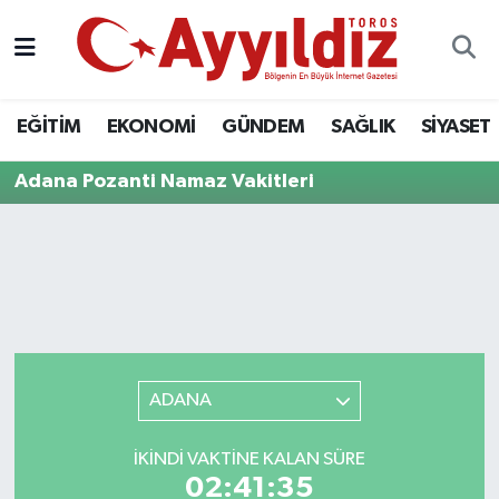
EĞİTİM
EKONOMİ
GÜNDEM
SAĞLIK
SİYASET
Adana Pozanti Namaz Vakitleri
ADANA
İKINDI VAKTINE KALAN SÜRE
02:41:35