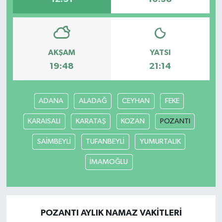
AKŞAM
YATSI
19:48
21:14
ADANA
ALADAĞ
CEYHAN
FEKE
KARAISALI
KARATAŞ
KOZAN
POZANTI
SAİMBEYLİ
TUFANBEYLİ
YUMURTALIK
İMAMOĞLU
POZANTI AYLIK NAMAZ VAKITLERI