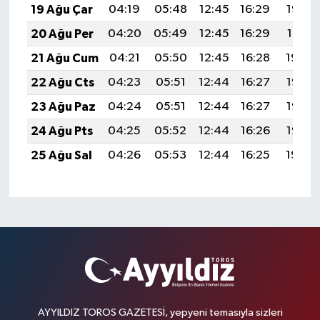
19 Ağu Çar
04:19
05:48
12:45
16:29
19:32
20 Ağu Per
04:20
05:49
12:45
16:29
19:31
21 Ağu Cum
04:21
05:50
12:45
16:28
19:30
22 Ağu Cts
04:23
05:51
12:44
16:27
19:28
23 Ağu Paz
04:24
05:51
12:44
16:27
19:27
24 Ağu Pts
04:25
05:52
12:44
16:26
19:25
25 Ağu Sal
04:26
05:53
12:44
16:25
19:24
AYYILDIZ TOROS GAZETESİ, yepyeni temasıyla sizleri