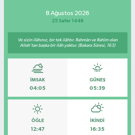
8 Ağustos 2026
25 Safer 1448
Ve sizin ilâhınız, bir tek ilâhtır. Rahmân ve Rahîm olan
Allah'tan başka bir ilâh yoktur. (Bakara Sûresi, 163)
İMSAK
GÜNEŞ
04:05
05:39
ÖĞLE
İKINDI
12:47
16:35