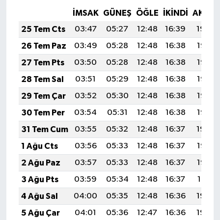
İMSAK
GÜNEŞ
ÖĞLE
İKINDI
AKŞA
25 Tem Cts
03:47
05:27
12:48
16:39
19:59
26 Tem Paz
03:49
05:28
12:48
16:38
19:58
27 Tem Pts
03:50
05:28
12:48
16:38
19:58
28 Tem Sal
03:51
05:29
12:48
16:38
19:57
29 Tem Çar
03:52
05:30
12:48
16:38
19:56
30 Tem Per
03:54
05:31
12:48
16:38
19:55
31 Tem Cum
03:55
05:32
12:48
16:37
19:54
1 Ağu Cts
03:56
05:33
12:48
16:37
19:53
2 Ağu Paz
03:57
05:33
12:48
16:37
19:52
3 Ağu Pts
03:59
05:34
12:48
16:37
19:51
4 Ağu Sal
04:00
05:35
12:48
16:36
19:50
5 Ağu Çar
04:01
05:36
12:47
16:36
19:49