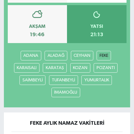
AKŞAM
YATSI
19:46
21:13
ADANA
ALADAĞ
CEYHAN
FEKE
KARAISALI
KARATAŞ
KOZAN
POZANTI
SAİMBEYLİ
TUFANBEYLİ
YUMURTALIK
İMAMOĞLU
FEKE AYLIK NAMAZ VAKITLERI