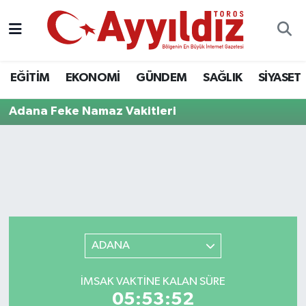
EĞİTİM
EKONOMİ
GÜNDEM
SAĞLIK
SİYASET
Adana Feke Namaz Vakitleri
ADANA
İMSAK VAKTINE KALAN SÜRE
05:53:52