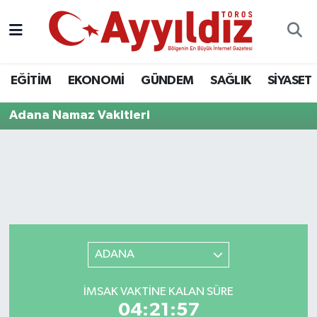
EĞİTİM
EKONOMİ
GÜNDEM
SAĞLIK
SİYASET
Adana Namaz Vakitleri
ADANA
İMSAK VAKTINE KALAN SÜRE
04:21:57