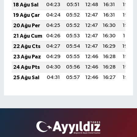
18 Ağu Sal
04:23
05:51
12:48
16:31
19:35
19 Ağu Çar
04:24
05:52
12:47
16:31
19:33
20 Ağu Per
04:25
05:52
12:47
16:30
19:32
21 Ağu Cum
04:26
05:53
12:47
16:30
19:31
22 Ağu Cts
04:27
05:54
12:47
16:29
19:29
23 Ağu Paz
04:29
05:55
12:46
16:28
19:28
24 Ağu Pts
04:30
05:56
12:46
16:28
19:27
25 Ağu Sal
04:31
05:57
12:46
16:27
19:25