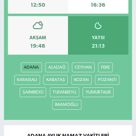
12:50
16:36
AKŞAM
YATSI
19:48
21:13
ADANA
ALADAĞ
CEYHAN
FEKE
KARAISALI
KARATAŞ
KOZAN
POZANTI
SAİMBEYLİ
TUFANBEYLİ
YUMURTALIK
İMAMOĞLU
ADANA AYLIK NAMAZ VAKITLERI