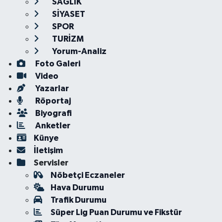
SAĞLIK
SİYASET
SPOR
TURİZM
Yorum-Analiz
Foto Galeri
Video
Yazarlar
Röportaj
Biyografi
Anketler
Künye
İletişim
Servisler
Nöbetçi Eczaneler
Hava Durumu
Trafik Durumu
Süper Lig Puan Durumu ve Fikstür