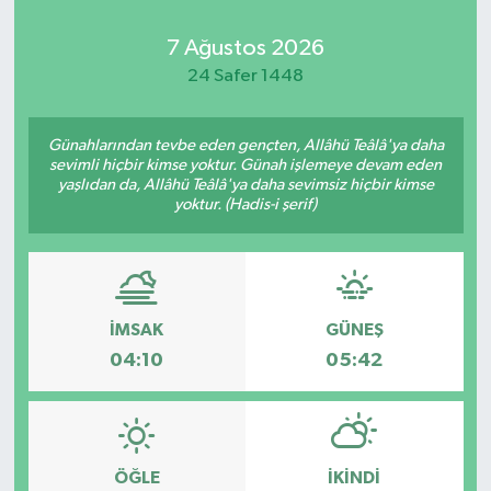
7 Ağustos 2026
24 Safer 1448
Günahlarından tevbe eden gençten, Allâhü Teâlâ'ya daha
sevimli hiçbir kimse yoktur. Günah işlemeye devam eden
yaşlıdan da, Allâhü Teâlâ'ya daha sevimsiz hiçbir kimse
yoktur. (Hadis-i şerif)
İMSAK
GÜNEŞ
04:10
05:42
ÖĞLE
İKINDI